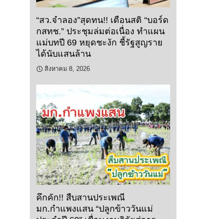
“สว.จำลอง”สุดทน!! เตือนสติ “บอร์ด
กสทช.” ประชุมล่มต่อเนื่อง ทำแผน
แม่บทปี 69 หยุดชะงัก ชี้รัฐสูญราย
ได้นับแสนล้าน
สิงหาคม 8, 2026
คึกคัก!! สืบสานประเพณี
มก.กำแพงแสน “ปลูกข้าววันแม่