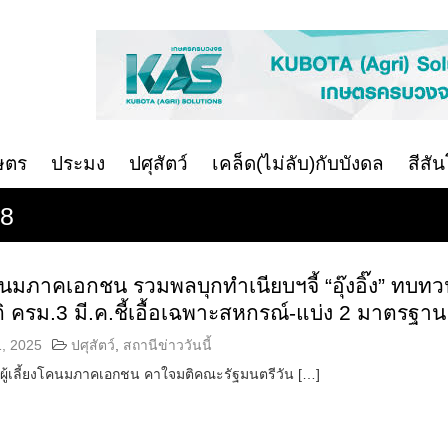
ษตร
ประมง
ปศุสัตว์
เคล็ด(ไม่ลับ)กับบังดล
สีสั
68
งโคนมภาคเอกชน รวมพลบุกทำเนียบฯจี้ “อุ๊งอิ๊ง” ทบท
ิ ครม.3 มี.ค.ชี้เอื้อเฉพาะสหกรณ์-แบ่ง 2 มาตรฐาน
, 2025
ปศุสัตว์
,
สถานีข่าววันนี้
รผู้เลี้ยงโคนมภาคเอกชน คาใจมติคณะรัฐมนตรีวัน […]