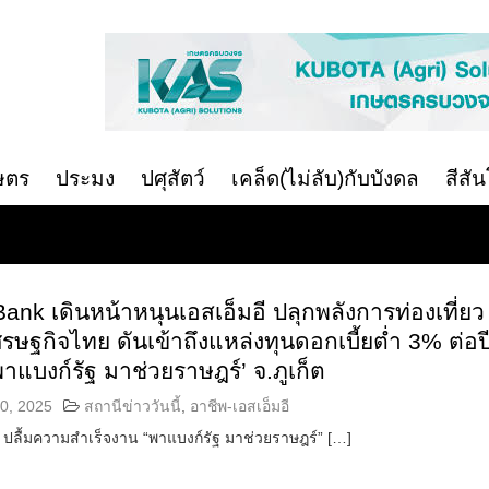
ษตร
ประมง
ปศุสัตว์
เคล็ด(ไม่ลับ)กับบังดล
สีสั
nk เดินหน้าหนุนเอสเอ็มอี ปลุกพลังการท่องเที่ยว
ศรษฐกิจไทย ดันเข้าถึงแหล่งทุนดอกเบี้ยต่ำ 3% ต่อป
าแบงก์รัฐ มาช่วยราษฎร์’ จ.ภูเก็ต
0, 2025
สถานีข่าววันนี้
,
อาชีพ-เอสเอ็มอี
ปลื้มความสำเร็จงาน “พาแบงก์รัฐ มาช่วยราษฎร์” […]