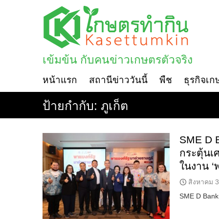
Skip
to
content
เข้มข้น กับคนข่าวเกษตรตัวจริง
หน้าแรก
สถานีข่าววันนี้
พืช
ธุรกิจเก
ป้ายกำกับ:
ภูเก็ต
SME D Ba
กระตุ้นเ
ในงาน ‘พ
สิงหาคม 3
SME D Bank 