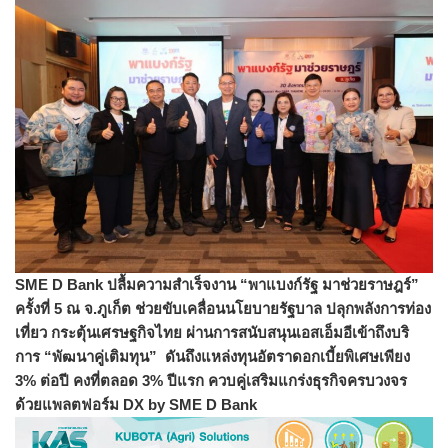
SME D Bank ปลื้มความสำเร็จงาน “พาแบงก์รัฐ มาช่วยราษฎร์”
ครั้งที่ 5 ณ จ.ภูเก็ต ช่วยขับเคลื่อนนโยบายรัฐบาล ปลุกพลังการท่อง
เที่ยว กระตุ้นเศรษฐกิจไทย ผ่านการสนับสนุนเอสเอ็มอีเข้าถึ
งบริ
การ “พัฒนาคู่เติมทุน” ดันถึงแหล่งทุนอัตราดอกเบี้ยพิ
เศษเพียง
3% ต่อปี คงที่ตลอด 3% ปีแรก ควบคู่เสริมแกร่งธุรกิจครบวงจร
ด้วยแพลตฟอร์ม DX by SME D Bank