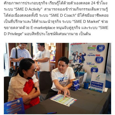
ศักยภาพการประกอบธุรกิ
จ เรียนรู้ได้ด้วยตัวเองตลอด 24 ชั่วโมง
ระบบ “SME D Activity” สามารถจองเข้าร่วมกิจกรรมเติ
มความรู้
ได้ต่อเนื่องตลอดทั้งปี ระบบ “SME D Coach” มีโค้ชมืออาชีพคอย
เป็นที่ปรึ
กษาและให้คำแนะนำธุรกิจ ระบบ “SME D Market” ช่วย
ขยายตลาดด้วย E-marketplace หนุนจับคู่ธุรกิจ และระบบ “SME
D Privilege” มอบสิทธิประโยชน์พิเศษมากมาย เป็นต้น