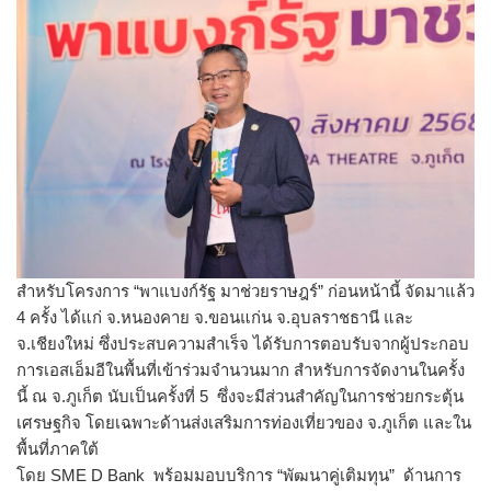
สำหรับโครงการ “พาแบงก์รัฐ มาช่วยราษฎร์” ก่อนหน้านี้ จัดมาแล้ว
4 ครั้ง ได้แก่ จ.หนองคาย จ.ขอนแก่น จ.อุบลราชธานี และ
จ.เชียงใหม่ ซึ่งประสบความสำเร็จ ได้รับการตอบรับจากผู้
ประกอบ
การเอสเอ็มอีในพื้นที่เข้
าร่วมจำนวนมาก สำหรับการจัดงานในครั้ง
นี้ ณ จ.ภูเก็ต นับเป็นครั้งที่ 5 ซึ่งจะมีส่วนสำคัญในการช่
วยกระตุ้น
เศรษฐกิจ โดยเฉพาะด้านส่งเสริมการท่องเที่
ยวของ จ.ภูเก็ต และใน
พื้นที่ภาคใต้
โดย SME D Bank พร้อมมอบบริการ “พัฒนาคู่เติมทุน” ด้านการ