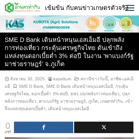
Skip
เข้มข้น กับคนข่าวเกษตรตัวจริง
to
content
พืช
หน้าแรก
SME D Bank เดินหน้าหนุนเอสเอ็มอี ปลุกพลัง
การท่องเที่ยว กระตุ้นเศรษฐกิจไทย ดันเข้าถึง
แวดวงเกษตร
แหล่งทุนดอกเบี้ยต่ำ 3% ต่อปี ในงาน ‘พาแบงก์รัฐ
มาช่วยราษฎร์’ จ.ภูเก็ต
ใคร ทำอะไร ที่ไหน
สถานีข่าววันนี้
สิงหาคม 30, 2025
kasettum
สถานีข่าววันนี้
,
อาชีพ-เอสเอ็
มอี
SME D Bank
,
SME D Bank เดินหน้าหนุนเอสเอ็มอี
,
กระตุ้น
เศรษฐกิจไทย
,
ดอกเบี้ยต่ำ 3% ต่อปี
,
ธพว.ปลุกพลังการท่องเที่ยว
,
ปลุก
พลังการท่องเที่ยว
,
พาแบงก์รัฐ มาช่วยราษฎร์
,
ภูเก็ต
,
เกษตรทำกิน
,
เข้า
ถึงแหล่งทุนดอกเบี้ยต่ำ
,
เดินหน้าหนุนเอสเอ็มอี
0
แชร์