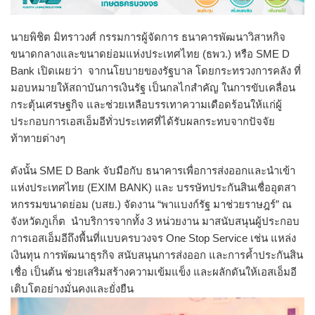
นายพิชิต มิทราวงศ์ กรรมการผู้จัดการ ธนาคารพัฒนาวิสาหกิ
จ
ขนาดกลางและขนาดย่อมแห่
งประเทศไทย (ธพว.) หรือ SME D
Bank เปิดเผยว่า จากนโยบายของรัฐบาล โดยกระทรวงการคลัง ที่
มอบหมายให้สถาบันการเงินรัฐ เป็นกลไกสำคัญ ในการขับเคลื่อน
กระตุ้นเศรษฐกิจ และช่วยเหลือบรรเทาความเดือดร้
อนให้แก่ผู้
ประกอบการเอสเอ็มอี
ทั่วประเทศที่ได้รั
บผลกระทบจากปัจจัย
ท้าทายต่างๆ
ดังนั้น SME D Bank จับมือกับ ธนาคารเพื่อการส่งออกและนำเข้
า
แห่งประเทศไทย (EXIM BANK) และ บรรษัทประกันสินเชื่ออุ
ตสา
หกรรมขนาดย่อม (บสย.) จัดงาน “พาแบงก์รัฐ มาช่วยราษฎร์” ณ
จังหวัดภูเก็ต นำบริการจากทั้ง 3 หน่วยงาน มาสนับสนุนผู้ประกอบ
การเอสเอ็
มอีถึงพื้นที่แบบครบวงจร One Stop Service เช่น แหล่ง
เงินทุน การพัฒนาธุรกิจ สนับสนุนการส่งออก และการค้ำประกันสิน
เชื่อ เป็นต้น ช่วยเสริมสร้างความเข้มแข็ง และผลักดันให้เอสเอ็มอี
เติ
บโตอย่างมั่นคงและยั่งยืน