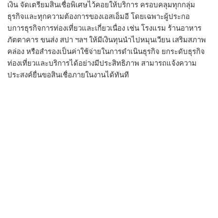
เงิน จัดเตรียมสินเชื่อพิเศษไว้
คอยให้บริการ ครอบคลุมทุกกลุ่ม
ธุรกิจและทุ
กความต้องการของเอสเอ็มอี โดยเฉพาะผู้ประกอ
บการธุรกิ
จการท่องเที่ยวและเกี่ยวเนื่อง เช่น โรงแรม ร้านอาหาร
ภัตตาคาร ขนส่ง สปา ฯลฯ ให้มีเงินทุนนำไปหมุนเวียน เสริมสภาพ
คล่อง หรือสำรองเป็นค่าใช้จ่
ายในการดำเนินธุรกิจ ยกระดับธุรกิจ
ท่องเที่ยวและบริ
การได้อย่างมีประสิทธิภาพ สามารถแจ้งความ
ประสงค์ยื่นขอสิ
นเชื่อภายในงานได้ทันที