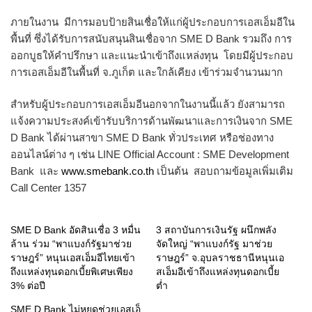
ภายในงาน มีการมอบป้ายสินเชื่อให้แก่ผู้
ประกอบการเอสเอ็มอีใน
พื้นที่ ซึ่งได้รับการสนับสนุนสินเชื่
อจาก SME D Bank รวมถึง การ
ออกบูธให้คำปรึกษา และแนะนำเข้าถึงแหล่งทุน โดยมีผู้ประกอบ
การเอสเอ็มอี
ในพื้นที่ จ.ภูเก็ต และใกล้เคียง เข้าร่วมจำนวนมาก
สำหรับผู้ประกอบการเอสเอ็มอี
นอกจากในงานนี้แล้ว ยังสามารถ
แจ้งความประสงค์เข้ารั
บบริการด้านพัฒนาและการเงินจาก SME
D Bank ได้ผ่านสาขา SME D Bank ทั่วประเทศ หรือช่องทาง
ออนไลน์ต่าง ๆ เช่น LINE Official Account : SME Development
Bank และ
www.smebank.co.th
เป็นต้น สอบถามข้อมูลเพิ่มเติม
Call Center 1357
SME D Bank อัดสินเชื่อ 3 หมื่น
3 สถาบันการเงินรัฐ ผนึกพลัง
ล้าน ร่วม “พาแบงก์รัฐมาช่วย
จัดใหญ่ “พาแบงก์รัฐ มาช่วย
ราษฎร์” หนุนเอสเอ็มอีไทยเข้า
ราษฎร์” จ.อุบลราชธานีหนุนเอ
ถึงแหล่งทุนดอกเบี้ยพิเศษเพียง
สเอ็มอีเข้าถึงแหล่งทุนดอกเบี้ย
3% ต่อปี
ต่ำ
SME D Bank ไม่หยุดช่วยเอสเอ็