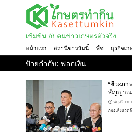
Skip
to
content
เข้มข้น กับคนข่าวเกษตรตัวจริง
หน้าแรก
สถานีข่าววันนี้
พืช
ธุรกิจเก
ป้ายกำกับ:
ฟอกเงิน
“ชีวะภาพ”
สัญญาณเถ
พฤศจิกาย
กมธ.สิ่งแวดล