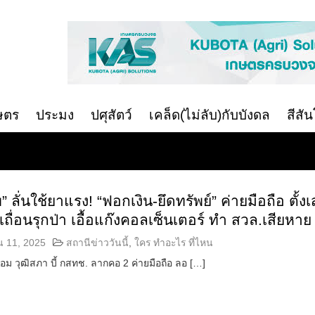
ษตร
ประมง
ปศุสัตว์
เคล็ด(ไม่ลับ)กับบังดล
สีสั
 ลั่นใช้ยาแรง! “ฟอกเงิน-ยึดทรัพย์” ค่ายมือถือ ตั้ง
ื่อนรุกป่า เอื้อแก๊งคอลเซ็นเตอร์ ทำ สวล.เสียหาย
น 11, 2025
สถานีข่าววันนี้
,
ใคร ทำอะไร ที่ไหน
้อม วุฒิสภา บี้ กสทช. ลากคอ 2 ค่ายมือถือ ลอ […]