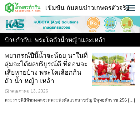
Skip
เข้มข้น กับคนข่าวเกษตรตัวจริง
to
content
พืช
หน้าแรก
ป้ายกำกับ:
พระโคถั่วน้ำหญ้าและเหล้า
แวดวงเกษตร
พยากรณ์ปีนี้น้ำจะน้อย นาในที่
ลุ่มจะได้ผลบริบูรณ์ดี ที่ดอนจะ
ใคร ทำอะไร ที่ไหน
เสียหายบ้าง พระโคเลือกกิน
สถานีข่าววันนี้
ถั่ว น้ำ หญ้า เหล้า
พฤษภาคม 13, 2026
พระราชพิธีพืชมงคลจรดพระนังคัลแรกนาขวัญ ปีพุทธศักราช 256 […]