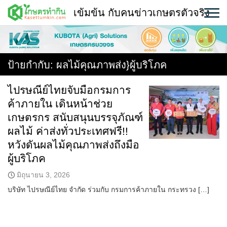
Skip
เข้มข้น กับคนข่าวเกษตรตัวจริง
to
content
พืช
หน้าแรก
ป้ายกำกับ:
ผลไม้คุณภาพส่ง}ผู้บริโภค
แวดวงเกษตร
ไปรษณีย์ไทยจับมือกรมการ
ค้าภายใน เดินหน้าช่วย
ใคร ทำอะไร ที่ไหน
เกษตรกร สนับสนุนบรรจุภัณฑ์
สถานีข่าววันนี้
ผลไม้ ค่าส่งทั่วประเทศฟรี!!
หวังดันผลไม้คุณภาพส่งถึงมือ
ผู้บริโภค
มิถุนายน 3, 2026
บริษัท ไปรษณีย์ไทย จำกัด ร่วมกับ กรมการค้าภายใน กระทรวง […]