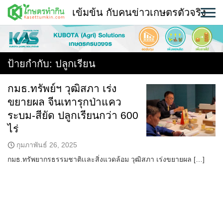
Skip
เข้มข้น กับคนข่าวเกษตรตัวจริง
to
content
พืช
หน้าแรก
ป้ายกำกับ:
ปลูกเรียน
แวดวงเกษตร
กมธ.ทรัพย์ฯ วุฒิสภา เร่ง
ขยายผล จีนเทารุกป่าแคว
ใคร ทำอะไร ที่ไหน
ระบม-สียัด ปลูกเรียนกว่า 600
สถานีข่าววันนี้
ไร่
กุมภาพันธ์ 26, 2025
กมธ.ทรัพยากรธรรมชาติเเละสิ่งแวดล้อม วุฒิสภา เร่งขยายผล […]