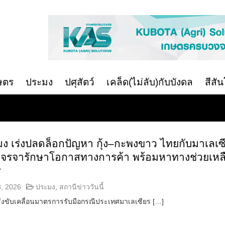
ษตร
ประมง
ปศุสัตว์
เคล็ด(ไม่ลับ)กับบังดล
สีสั
ง เร่งปลดล็อกปัญหา กุ้ง–กะพงขาว ไทยกับมาเลเซ
าเจรจารักษาโอกาสทางการค้า พร้อมหาทางช่วยเหล
ร
8, 2026
ประมง
,
สถานีข่าววันนี้
่งขับเคลื่อนมาตรการรับมือกรณีประเทศมาเลเซียร […]