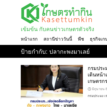
Skip
to
content
เข้มข้น กับคนข่าวเกษตรตัวจริง
หน้าแรก
สถานีข่าววันนี้
พืช
ธุรกิจเก
ป้ายกำกับ:
ปลากะพงมาเลย์
กรมประม
เดินหน้
เกษตรก
มิถุนายน 
กรมประมง เร