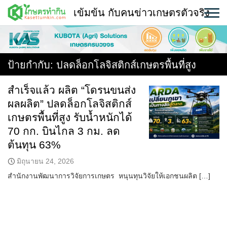
Skip
เข้มข้น กับคนข่าวเกษตรตัวจริง
to
content
พืช
หน้าแรก
ป้ายกำกับ:
ปลดล็อกโลจิสติกส์เกษตรพื้นที่สูง
แวดวงเกษตร
สำเร็จแล้ว ผลิต “โดรนขนส่ง
ผลผลิต” ปลดล็อกโลจิสติกส์
ใคร ทำอะไร ที่ไหน
เกษตรพื้นที่สูง รับน้ำหนักได้
สถานีข่าววันนี้
70 กก. บินไกล 3 กม. ลด
ต้นทุน 63%
มิถุนายน 24, 2026
สำนักงานพัฒนาการวิจัยการเกษตร หนุนทุนวิจัยให้เอกชนผลิต […]