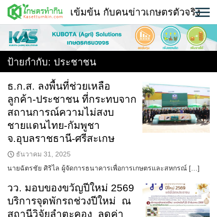
Skip
เข้มข้น กับคนข่าวเกษตรตัวจริง
to
content
พืช
หน้าแรก
ป้ายกำกับ:
ประชาชน
แวดวงเกษตร
ธ.ก.ส. ลงพื้นที่ช่วยเหลือ
ลูกค้า-ประชาชน ที่กระทบจาก
ใคร ทำอะไร ที่ไหน
สถานการณ์ความไม่สงบ
สถานีข่าววันนี้
ชายแดนไทย-กัมพูชา
จ.อุบลราชธานี-ศรีสะเกษ
ธันวาคม 31, 2025
นายฉัตรชัย ศิริไล ผู้จัดการธนาคารเพื่อการเกษตรและสหกรณ์ […]
วว. มอบของขวัญปีใหม่ 2569
บริการจุดพักรถช่วงปีใหม่ ณ
สถานีวิจัยลำตะคอง ลดค่า