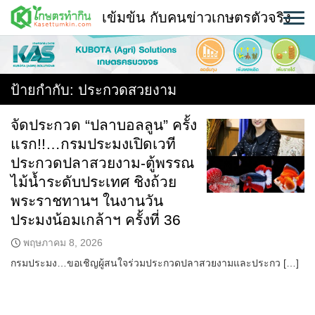
Skip
เข้มข้น กับคนข่าวเกษตรตัวจริง
to
content
พืช
หน้าแรก
ป้ายกำกับ:
ประกวดสวยงาม
แวดวงเกษตร
จัดประกวด “ปลาบอลลูน” ครั้ง
แรก!!…กรมประมงเปิดเวที
ใคร ทำอะไร ที่ไหน
ประกวดปลาสวยงาม-ตู้พรรณ
สถานีข่าววันนี้
ไม้น้ำระดับประเทศ ชิงถ้วย
พระราชทานฯ ในงานวัน
ประมงน้อมเกล้าฯ ครั้งที่ 36
พฤษภาคม 8, 2026
กรมประมง…ขอเชิญผู้สนใจร่วมประกวดปลาสวยงามและประกว […]