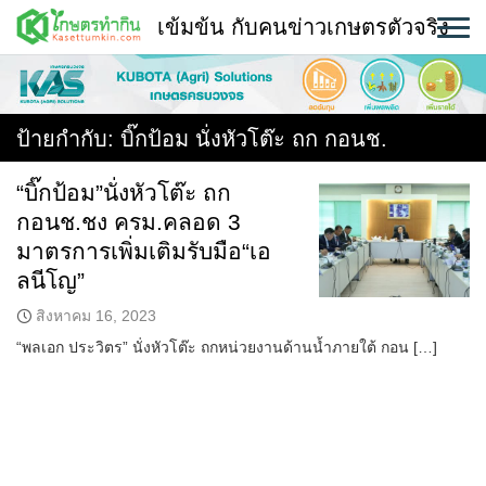
Skip
เข้มข้น กับคนข่าวเกษตรตัวจริง
to
content
พืช
หน้าแรก
ป้ายกำกับ:
บิ๊กป้อม นั่งหัวโต๊ะ ถก กอนช.
แวดวงเกษตร
“บิ๊กป้อม”นั่งหัวโต๊ะ ถก
กอนช.ชง ครม.คลอด 3
ใคร ทำอะไร ที่ไหน
มาตรการเพิ่มเติมรับมือ“เอ
สถานีข่าววันนี้
ลนีโญ”
สิงหาคม 16, 2023
“พลเอก ประวิตร” นั่งหัวโต๊ะ ถกหน่วยงานด้านน้ำภายใต้ กอน […]