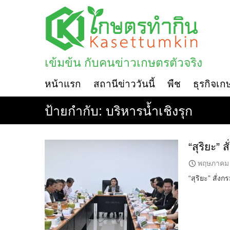
Skip
to
content
เข้มข้น กับคนข่าวเกษตรตัวจริง
หน้าแรก
สถานีข่าววันนี้
พืช
ธุรกิจเก
ป้ายกำกับ:
บริหารน้ำเชิงรุก
“สุริยะ”
พฤษภาคม 
“สุริยะ” สั่