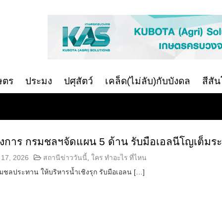
ษตร
ประมง
ปศุสัตว์
เคล็ด(ไม่ลับ)กับบังดล
สีสั
 สั่งการ กรมชลฯจัดแผน 5 ด้าน รับมือเอลนีโญเต็มร
17, 2026
สถานีข่าววันนี้
,
ใคร ทำอะไร ที่ไหน
งกรมชลประทาน ให้บริหารน้ำเชิงรุก รับมือเอลน […]