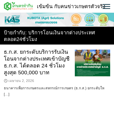
Skip
เข้มข้น กับคนข่าวเกษตรตัวจริง
to
content
พืช
หน้าแรก
ป้ายกำกับ:
บริการโอนเงินจากต่างประเทศ
ตลอด24ชั่วโมง
แวดวงเกษตร
ธ.ก.ส. ยกระดับบริการรับเงิน
ใคร ทำอะไร ที่ไหน
โอนจากต่างประเทศเข้าบัญชี
สถานีข่าววันนี้
ธ.ก.ส. ได้ตลอด 24 ชั่วโมง
สูงสุด 500,000 บาท
เมษายน 2, 2026
ธนาคารเพื่อการเกษตรและสหกรณ์การเกษตร (ธ.ก.ส.) ยกระดับให
[…]