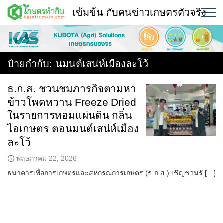
Skip
เข้มข้น กับคนข่าวเกษตรตัวจริง
to
content
พืช
หน้าแรก
ป้ายกำกับ:
นมนต์เสน่ห์เมืองละโว้
แวดวงเกษตร
ธ.ก.ส. ชวนชมภารกิจตามหา
ข้าวโพดหวาน Freeze Dried
ใคร ทำอะไร ที่ไหน
ในรายการหอมแผ่นดิน กลิ่น
สถานีข่าววันนี้
ไอเกษตร ตอนมนต์เสน่ห์เมือง
ละโว้
พฤษภาคม 22, 2026
ธนาคารเพื่อการเกษตรและสหกรณ์การเกษตร (ธ.ก.ส.) เชิญชวนรั […]