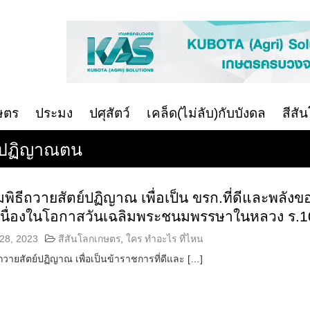
ษตร
ประมง
ปศุสัตว์
เคล็ด(ไม่ลับ)กับบังดล
สีสั
ย์ปฏิญาณตน
มพิธีถวายสัตย์ปฏิญาณ เพื่อเป็น ขรก.ที่ดีและพลังข
 เนื่องในโอกาสวันเฉลิมพระชนมพรรษาในหลวง ร.1
28, 2023
สีสันโลกเกษตร
,
ใคร ทำอะไร ที่ไหน
ีถวายสัตย์ปฏิญาณ เพื่อเป็นข้าราชการที่ดีและ […]