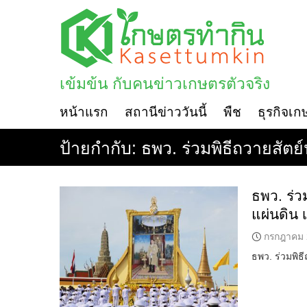
Skip
to
content
เข้มข้น กับคนข่าวเกษตรตัวจริง
หน้าแรก
สถานีข่าววันนี้
พืช
ธุรกิจเก
ป้ายกำกับ:
ธพว. ร่วมพิธีถวายสัต
ธพว. ร่ว
แผ่นดิน
กรกฎาคม 
ธพว. ร่วมพิธ