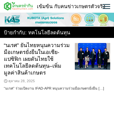
Skip
เข้มข้น กับคนข่าวเกษตรตัวจริง
to
content
พืช
หน้าแรก
ป้ายกำกับ:
ทคโนโลยีลดต้นทุน
แวดวงเกษตร
“นเรศ” ยันไทยหนุนความร่วม
มือเกษตรยั่งยืนในเอเชีย-
ใคร ทำอะไร ที่ไหน
แปซิฟิก เผยดันไทยใช้
สถานีข่าววันนี้
เทคโนโลยีลดต้นทุน–เพิ่ม
มูลค่าสินค้าเกษตร
ตุลาคม 28, 2025
“นเรศ” ร่วมเปิดงาน IFAD-APR หนุนความร่วมมือเกษตรยั่งยืน […]