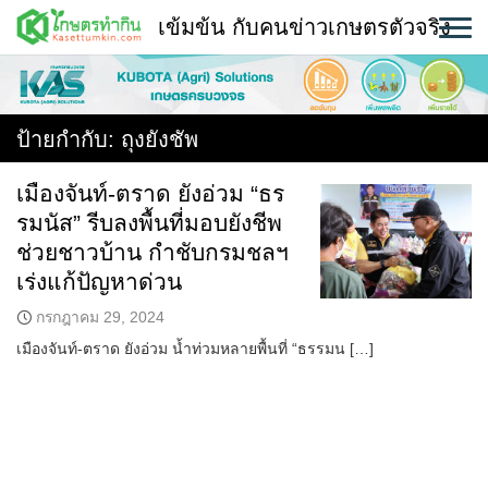
Skip
เข้มข้น กับคนข่าวเกษตรตัวจริง
to
content
พืช
หน้าแรก
ป้ายกำกับ:
ถุงยังชัพ
แวดวงเกษตร
เมืองจันท์-ตราด ยังอ่วม “ธร
รมนัส” รีบลงพื้นที่มอบยังชีพ
ใคร ทำอะไร ที่ไหน
ช่วยชาวบ้าน กำชับกรมชลฯ
สถานีข่าววันนี้
เร่งแก้ปัญหาด่วน
กรกฎาคม 29, 2024
เมืองจันท์-ตราด ยังอ่วม น้ำท่วมหลายพื้นที่ “ธรรมน […]