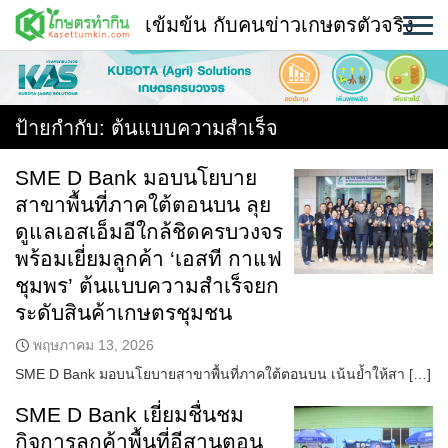
Skip
เข้มข้น กับคนข่าวเกษตรตัวจริง
to
content
พืช
หน้าแรก
ป้ายกำกับ:
ต้นแบบความสำเร็จ
แวดวงเกษตร
SME D Bank มอบนโยบาย
สาขาพื้นที่ภาคใต้ตอนบน ลุย
ใคร ทำอะไร ที่ไหน
ดูแลเอสเอ็มอีใกล้ชิดครบวงจร
สถานีข่าววันนี้
พร้อมเยี่ยมลูกค้า ‘เอสที กาแฟ
ชุมพร’ ต้นแบบความสำเร็จยก
ระดับสินค้าเกษตรชุมชน
พฤษภาคม 13, 2026
SME D Bank มอบนโยบายสาขาพื้นที่ภาคใต้ตอนบน เน้นย้ำให้สา […]
SME D Bank เยี่ยมชื่นชม
กิจการลูกค้าพื้นที่อีสานตอน