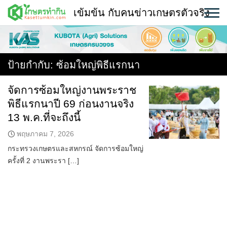
Skip
เข้มข้น กับคนข่าวเกษตรตัวจริง
to
content
พืช
หน้าแรก
ป้ายกำกับ:
ซ้อมใหญ่พิธีแรกนา
แวดวงเกษตร
จัดการซ้อมใหญ่งานพระราช
พิธีแรกนาปี 69 ก่อนงานจริง
ใคร ทำอะไร ที่ไหน
13 พ.ค.ที่จะถึงนี้
สถานีข่าววันนี้
พฤษภาคม 7, 2026
กระทรวงเกษตรและสหกรณ์ จัดการซ้อมใหญ่
ครั้งที่ 2 งานพระรา […]