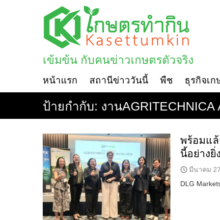
Skip
to
content
เข้มข้น กับคนข่าวเกษตรตัวจริง
หน้าแรก
สถานีข่าววันนี้
พืช
ธุรกิจเก
ป้ายกำกับ:
งานAGRITECHNICA A
พร้อมแล
นี้อย่างย
มีนาคม 27
DLG Markets