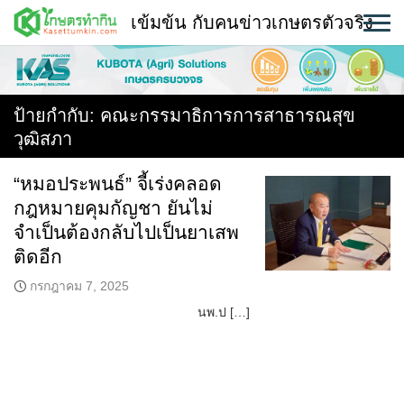
Skip
เข้มข้น กับคนข่าวเกษตรตัวจริง
to
content
พืช
หน้าแรก
ป้ายกำกับ:
คณะกรรมาธิการการสาธารณสุข
วุฒิสภา
แวดวงเกษตร
“หมอประพนธ์” จี้เร่งคลอด
ใคร ทำอะไร ที่ไหน
กฎหมายคุมกัญชา ยันไม่
สถานีข่าววันนี้
จำเป็นต้องกลับไปเป็นยาเสพ
ติดอีก
กรกฎาคม 7, 2025
นพ.ป […]