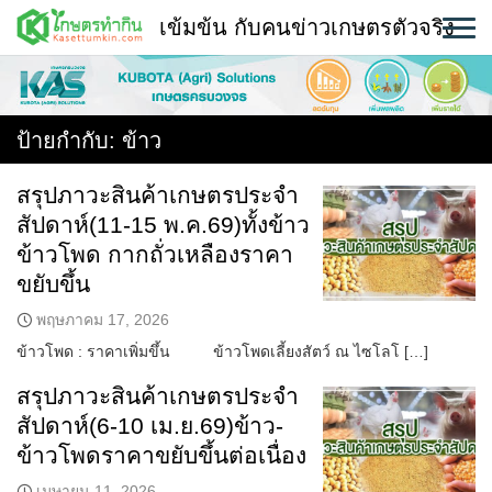
Skip
เข้มข้น กับคนข่าวเกษตรตัวจริง
to
content
พืช
หน้าแรก
ป้ายกำกับ:
ข้าว
แวดวงเกษตร
สรุปภาวะสินค้าเกษตรประจำ
สัปดาห์(11-15 พ.ค.69)ทั้งข้าว
ใคร ทำอะไร ที่ไหน
ข้าวโพด กากถั่วเหลืองราคา
สถานีข่าววันนี้
ขยับขึ้น
พฤษภาคม 17, 2026
ข้าวโพด : ราคาเพิ่มขึ้น ข้าวโพดเลี้ยงสัตว์ ณ ไซโลโ […]
สรุปภาวะสินค้าเกษตรประจำ
สัปดาห์(6-10 เม.ย.69)ข้าว-
ข้าวโพดราคาขยับขึ้นต่อเนื่อง
เมษายน 11, 2026