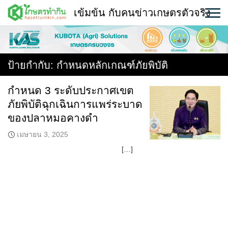
Skip
เข้มข้น กับคนข่าวเกษตรตัวจริง
to
content
พืช
หน้าแรก
ป้ายกำกับ:
กำหนดหลักเกณฑ์ภัยพิบัติ
แวดวงเกษตร
กำหนด 3 ระดับประกาศเขต
ภัยพิบัติฉุกเฉินการแพร่ระบาด
ใคร ทำอะไร ที่ไหน
ของปลาหมอคางดำ
สถานีข่าววันนี้
เมษายน 3, 2025
[…]