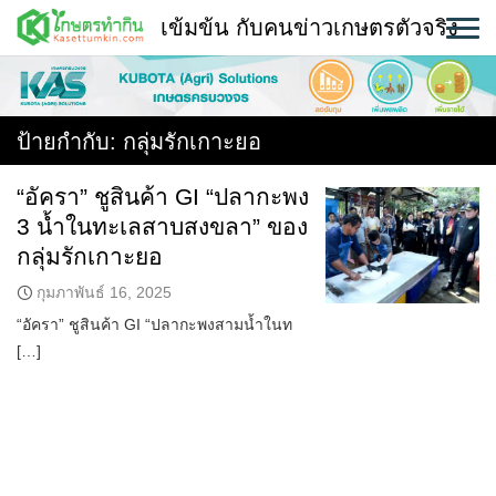
Skip
เข้มข้น กับคนข่าวเกษตรตัวจริง
to
content
พืช
หน้าแรก
ป้ายกำกับ:
กลุ่มรักเกาะยอ
แวดวงเกษตร
“อัครา” ชูสินค้า GI “ปลากะพง
3 น้ำในทะเลสาบสงขลา” ของ
ใคร ทำอะไร ที่ไหน
กลุ่มรักเกาะยอ
สถานีข่าววันนี้
กุมภาพันธ์ 16, 2025
“อัครา” ชูสินค้า GI “ปลากะพงสามน้ำในท
[…]