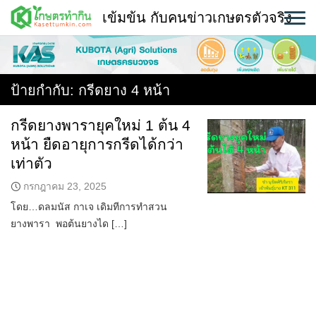
Skip
เข้มข้น กับคนข่าวเกษตรตัวจริง
to
content
พืช
หน้าแรก
ป้ายกำกับ:
กรีดยาง 4 หน้า
แวดวงเกษตร
กรีดยางพารายุคใหม่ 1 ต้น 4
หน้า ยืดอายุการกรีดได้กว่า
ใคร ทำอะไร ที่ไหน
เท่าตัว
สถานีข่าววันนี้
กรกฎาคม 23, 2025
โดย…ดลมนัส กาเจ เดิมทีการทำสวน
ยางพารา พอต้นยางได […]