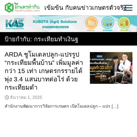
Skip
เข้มข้น กับคนข่าวเกษตรตัวจริง
to
content
พืช
หน้าแรก
ป้ายกำกับ:
กระเทียมทำเงินฐ
แวดวงเกษตร
ARDA ชูโมเดลปลูก-แปรรูป
“กระเทียมพื้นบ้าน” เพิ่มมูลค่า
ใคร ทำอะไร ที่ไหน
กว่า 15 เท่า เกษตรกรรายได้
สถานีข่าววันนี้
พุ่ง 3.4 แสนบาทต่อไร่ ด้วย
กระเทียมดำ
ธันวาคม 1, 2025
สำนักงานพัฒนาการวิจัยการเกษตร เปิดโมเดลปลูก – แปร […]