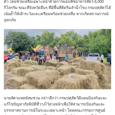
ตัว โดยช่วยเหลือเฉพาะหน้าด้วยการมอบพืชอาหารสัตว์ 6,000
กิโลกรัม ขณะที่จังหวัดอื่นๆ ที่มีพื้นที่ติดริมลำน้ำโขง กรมปศุสัตว์ได้
เน้นย้ำให้เฝ้าระวังและเตรียมพร้อมช่วยเหลือ หากเกิดสถานการณ์
อุทกภัย
นายสัตวแพทย์สมชวน กล่าวอีกว่า กรมปศุสัตว์มีแผนป้องกันและ
แก้ไขปัญหาภัยพิบัติที่วางไว้ล่วงหน้าเพื่อให้สามารถป้องกันและ
บรรเทาสถานการณ์ในระยะเฉพาะหน้า โดยคณะกรรมการศูนย์