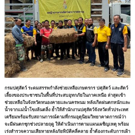
กรมปศุสัตว์ ระดมสรรพกำลังช่วยเหลือเกษตรกร ปศุสัตว์ และสัตว์
เลี้ยงของประชาชนในพื้นที่ประสบอุทกภัยในภาคเหนือ ล่าสุดเข้า
ช่วยเหลือในจังหวัดหนองคายและนครพนม หลังเกิดฝนตกหนักและ
น้ำจากแม่น้ำโขงล้นตลิ่ง ย้ำให้สำนักงานปศุสัตว์จังหวัดทั่วประเทศ
เตรียมพร้อมรับสถานการณ์ตามที่กรมอุตุนิยมวิทยาคาดการณ์ว่า
จะมีฝนตกชุกช่วงปลายฤดู ให้ดำเนินการตามแผนเผชิญเหตุ พร้อม
เร่งสำรวจความเสียหายหลังภัยพิบัติคลี่คลาย ย้ำต้องกระดับการเฝ้า