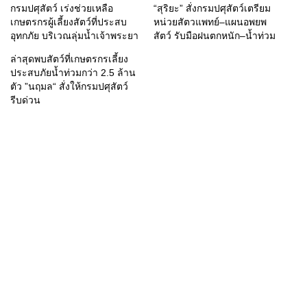
กรมปศุสัตว์ เร่งช่วยเหลือ
“สุริยะ” สั่งกรมปศุสัตว์เตรียม
เกษตรกรผู้เลี้ยงสัตว์ที่ประสบ
หน่วยสัตวแพทย์–แผนอพยพ
อุทกภัย บริเวณลุ่มน้ำเจ้าพระยา
สัตว์ รับมือฝนตกหนัก–น้ำท่วม
ล่าสุดพบสัตว์ที่เกษตรกรเลี้ยง
ประสบภัยน้ำท่วมกว่า 2.5 ล้าน
ตัว ”นฤมล“ สั่งให้กรมปศุสัตว์
รีบด่วน