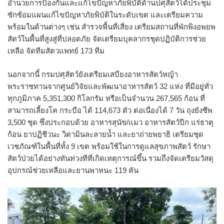
อำนวยการป้องกันและแก้ไขปัญหาภัยพิบัติด้านปศุสัตว์ได้ประชุม
ซักซ้อมแผนแก้ไขปัญหาภัยพิบัติในระดับเขต และเตรียมความ
พร้อมในด้านต่างๆ เช่น สำรวจพื้นที่เสี่ยง เตรียมสถานที่พักพิงอพยพ
สัตว์ในพื้นที่สูงสู่ที่ปลอดภัย จัดเตรียมบุคลากรชุดปฏิบัติการช่วย
เหลือ จัดทีมสัตวแพทย์ 173 ทีม
นอกจากนี้ กรมปศุสัตว์ยังเตรียมเสบียงอาหารสัตว์หญ้า
พระราชทานจากศูนย์วิจัยและพัฒนาอาหารสัตว์ 32 แห่ง ที่มีอยู่ทั่ว
ทุกภูมิภาค 5,351,300 กิโลกรัม หรือเป็นจำนวน 267,565 ก้อน ที่
สามารถเลี้ยงโค กระบือ ได้ 114,673 ตัว ต่อเนื่องได้ 7 วัน ถุงยังชีพ
3,500 ชุด ซึ่งประกอบด้วย อาหารสุนัข/แมว อาหารสัตว์ปีก แร่ธาตุ
ก้อน ยาปฏิชีวนะ วิตามินละลายน้ำ และยาถ่ายพยาธิ เตรียมชุด
เวชภัณฑ์ในพื้นที่ทั้ง 9 เขต พร้อมใช้ในการดูแลสุขภาพสัตว์ รักษา
สัตว์ป่วยได้อย่างทันท่วงทีที่เกิดเหตุการณ์ขึ้น รวมถึงจัดเตรียมวัสดุ
อุปกรณ์ช่วยเหลือและยานพาหนะ 119 คัน