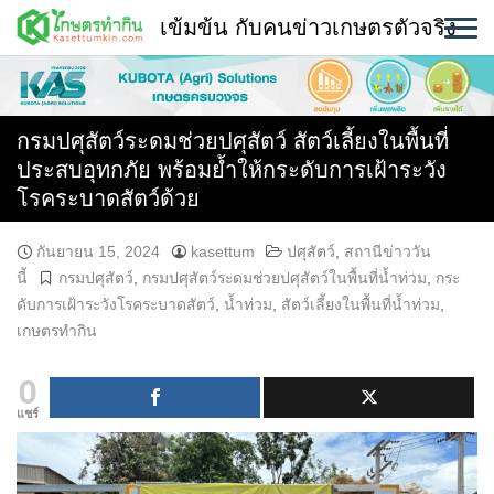
Skip
เข้มข้น กับคนข่าวเกษตรตัวจริง
to
content
พืช
หน้าแรก
กรมปศุสัตว์ระดมช่วยปศุสัตว์ สัตว์เลี้ยงในพื้นที่
ประสบอุทกภัย พร้อมย้ำให้กระดับการเฝ้าระวัง
แวดวงเกษตร
โรคระบาดสัตว์ด้วย
ใคร ทำอะไร ที่ไหน
กันยายน 15, 2024
kasettum
ปศุสัตว์
,
สถานีข่าววัน
นี้
กรมปศุสัตว์
,
กรมปศุสัตว์ระดมช่วยปศุสัตว์ในพื้นที่น้ำท่วม
,
กระ
สถานีข่าววันนี้
ดับการเฝ้าระวังโรคระบาดสัตว์
,
น้ำท่วม
,
สัตว์เลี้ยงในพื้นที่น้ำท่วม
,
เกษตรทำกิน
0
แชร์