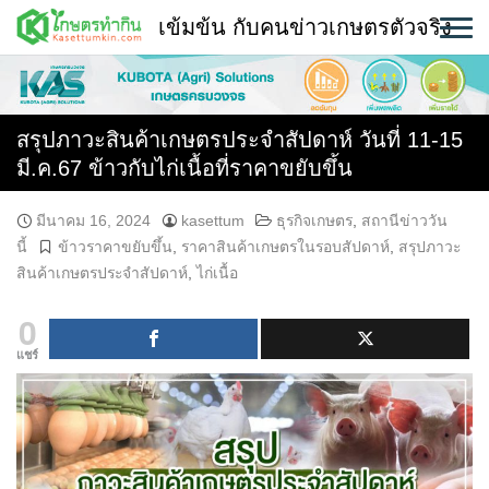
Skip
เข้มข้น กับคนข่าวเกษตรตัวจริง
to
content
พืช
หน้าแรก
สรุปภาวะสินค้าเกษตรประจำสัปดาห์ วันที่ 11-15
มี.ค.67 ข้าวกับไก่เนื้อที่ราคาขยับขึ้น
แวดวงเกษตร
มีนาคม 16, 2024
kasettum
ธุรกิจเกษตร
,
สถานีข่าววัน
ใคร ทำอะไร ที่ไหน
นี้
ข้าวราคาขยับขึ้น
,
ราคาสินค้าเกษตรในรอบสัปดาห์
,
สรุปภาวะ
สินค้าเกษตรประจำสัปดาห์
,
ไก่เนื้อ
สถานีข่าววันนี้
0
แชร์