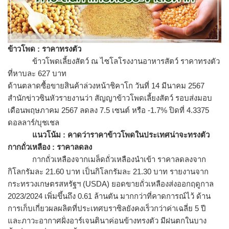
ข้าวโพด : ราคาทรงตัว
ข้าวโพดเลี้ยงสัตว์ ณ ไซโลโรงงานอาหารสัตว์ ราคาทรงตัว
ที่หาบละ 627 บาท
ด้านตลาดซื้อขายสินค้าล่วงหน้
าชิคาโก วันที่ 14 มีนาคม 2567
สำนักข่าวซินหัวรายงานว่า สัญญาข้าวโพดเลี้ยงสัตว์ รอบส่งมอบ
เดือนพฤษภาคม 2567 ลดลง 7.5 เซนต์ หรือ -1.7% ปิดที่ 4.3375
ดอลลาร์/บุชเชล
แนวโน้ม : คาดว่าราคาข้าวโพดในประเทศน่
าจะทรงตัว
กากถั่วเหลือง : ราคาลดลง
กากถั่วเหลืองจากเมล็ดถั่วเหลื
องนำเข้า ราคาลดลงจาก
กิโลกรัมละ 21.60 บาท เป็นกิโลกรัมละ 21.30 บาท รายงานจาก
กระทรวงเกษตรสหรัฐฯ (USDA) ยอดขายถั่วเหลืองส่งออกฤดูกาล
2023/2024 เพิ่มขึ้นถึง 0.61 ล้านตัน มากกว่าที่คาดการณ์ไว้ ด้าน
การเก็บเกี่ยวผลผลิตที่
ประเทศบราซิลยังคงเร็วกว่าค่
าเฉลี่ย 5 ปี
และภาวะอากาศฝั่งอาร์เจนตินาค่
อนข้างทรงตัว มีฝนตกในบาง