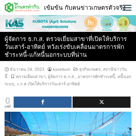
Skip
เข้มข้น กับคนข่าวเกษตรตัวจริง
to
content
พืช
หน้าแรก
ผู้จัดการ ธ.ก.ส. ตรวจเยี่ยมสาขาที่เปิดให้บริการ
วันเสาร์-อาทิตย์ หวังเร่งขับเคลื่อนมาตรการพัก
แวดวงเกษตร
ชำระหนี้-แก้หนี้นอกระบบที่น่าน
ใคร ทำอะไร ที่ไหน
ธันวาคม 24, 2023
kasettum
ธุรกิจเกษตร
,
สถานีข่าววัน
นี้
ตรวจเยี่ยมสาขา
,
ผู้จัดการ ธ.ก.ส.
,
มาตรการพักชำระหนี้
,
หนี้นอก
สถานีข่าววันนี้
ระบบ
,
ะ.ก.ส.เปิดให้บริการวันเสาร์-อาทิตย์
0
แชร์