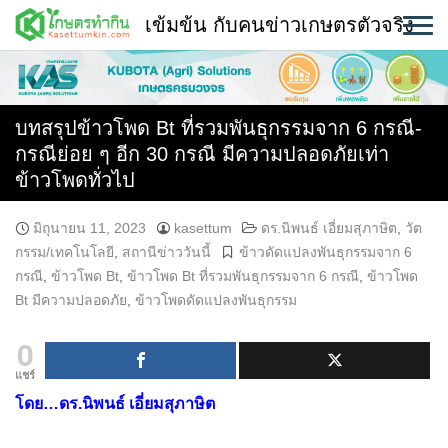
Skip
เข้มข้น กับคนข่าวเกษตรตัวจริง
to
content
พืช
หน้าแรก
บทสรุปข้าวโพด Bt ที่รวมพันธุกรรมจาก 6 กรณี-
กรณีย่อย ๆ อีก 30 กรณี มีความปลอดภัยเท่า
แวดวงเกษตร
ข้าวโพดทั่วไป
ใคร ทำอะไร ที่ไหน
มิถุนายน 11, 2023
kasettum
ดร.นิพนธ์ เอี่ยมสุภาษิต
,
วัต
กรรม/เทคโนโลยี
,
สถานีข่าววันนี้
ข้าวดัดแปลงพันธุกรรมจาก 6
สถานีข่าววันนี้
กรณี
,
ข้าวโพด Bt
,
ข้าวโพด Bt ที่รวมพันธุกรรมจาก 6 กรณี
,
ข้าวโพด
Bt มีความปลอดภัย
,
ข้าวโพดดัดแปลงพันธุกรรม
0
แชร์
โดย…ดร.นิพนธ์ เอี่ยมสุภาษิต