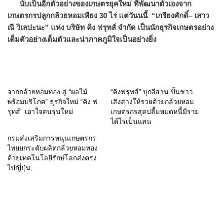
นับเป็นอีกตัวอย่างของเกษตรยุคใหม่ ที่พัฒนาตัวเองจาก
เกษตรกรปลูกกล้วยหอมเพียง 30 ไร่ แต่วันนนี้
“
เกรียงศักดิ์
– เสาว
ณี
วิเลปะนะ
”
แห่ง บริษัท คิง ฟรุทส์ จำกัด เป็น
นักธุรกิจเกษตรอย่าง
เต็มตัวอย่างเต็มตัวและน่าภาคภูมิใจเป็นอย่างยิ่ง
จากกล้วยหอมทอง สู่ “ผลไม้
“คิงฟรุทส์” บุกอีสาน ปั้นชาว
พร้อมบริโภค” ธุรกิจใหม่ “คิง ฟ
เสิงสางให้รวยด้วยกล้วยหอม
รุทส์” เอาใจคนรุ่นใหม่
เกษตรกรสุดปลื้มหมดหนี้มีราย
ได้ไร่เป็นแสน
กรมส่งเสริมการหนุนเกษตรกร
ไทยยกระดับผลิตกล้วยหอมทอง
ด้วยเทคโนโลยีรักษ์โลกส่งตรง
ไปญี่ปุ่น,