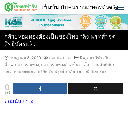
Skip
เข้มข้น กับคนข่าวเกษตรตัวจริง
to
content
พืช
หน้าแรก
กล้วยหอมทองต้องเป็นของไทย “คิง ฟรุทส์” จด
สิทธิบัตรแล้ว
แวดวงเกษตร
กรกฎาคม 8, 2020
ดลมนัส กาเจ
พืช
,
สถานีข่าววัน
ใคร ทำอะไร ที่ไหน
นี้
กล้วยหอมทอง
,
กล้วยหอมทองต้องเป็นของไทย
,
จดสิทธิบัตร
กล้วยหอมทองแล้ว
,
บริษัท คิง ฟรุทส์ จำกัด
,
เสาวณี วิเลปะนะ
สถานีข่าววันนี้
0
แชร์
ดลมนัส กาเจ