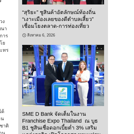
ง
“สุริยะ” ชูสินค้าอัตลักษณ์ท้องถิ่น
“เงาะเมืองเลยของดีตำบลเสี้ยว”
วง
เชื่อมโยงตลาด-การท่องเที่ยว
ัฒนา
สิงหาคม 6, 2026
่การ
นโย
ระทร
ด้
SME D Bank จัดเต็มในงาน
าน
Franchise Expo Thailand ณ บูธ
ชาติ
B1 ชูสินเชื่อดอกเบี้ยต่ำ 3% เสริม
้าน