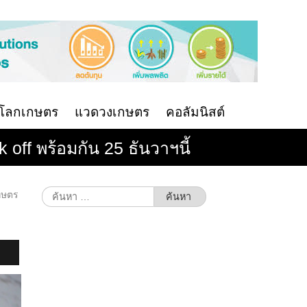
นโลกเกษตร
แวดวงเกษตร
คอลัมนิสต์
off พร้อมกัน 25 ธันวาฯนี้
ค้นหา
กษตร
สำหรับ: