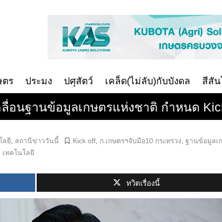
ษตร
ประมง
ปศุสัตว์
เคล็ด(ไม่ลับ)กับบังดล
สีสั
ื่อนฐานข้อมูลเกษตรแห่งชาติ กำหนด Kick 
โลยี
,
สถานีข่าววันนี้
Kick off
,
ก.เกษตรฯจับมือ10 กระทรวง
,
ฐานข้อมูลเ
,
เทคโนโลยี
ทวิตเรื่องนี้