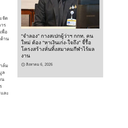
ะจัด
การ
พื่อ
“จำลอง” กางสเปกผู้ว่าฯ กกท. คน
บด้าน
ใหม่ ต้อง “หาเงินเก่ง-ใจถึง” จี้รื้อ
โครงสร้างหั่นทิ้งสมาคมกีฬาไร้ผล
งาน
สิงหาคม 6, 2026
าล์ม
มูล
าน
ร
รและ