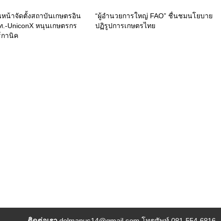
นหน้าจัดตั้งสถาบันเกษตรอิน
“ผู้อำนวยการใหญ่ FAO” ชื่นชมนโยบาย
ตท.-UniconX หนุนเกษตรกร
ปฏิรูปการเกษตรไทย
์กานิค
ติดต่อเรา
dolmanus14
@gmail.com โทรศัพท์ 081-554-6816