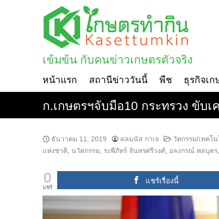
Skip
to
content
เข้มข้น กับคนข่าวเกษตรตัวจริง
หน้าแรก
สถานีข่าววันนี้
พืช
ธุรกิจเก
ก.เกษตรฯจับมือ10 กระทรวง ขับเคล
ธันวาคม 11, 2019
ดลมนัส กาเจ
วัตกรรม/เทคโน
แห่งชาติ
,
นวัตกรรม
,
ระพีภัทร์ จันทรศรีวงศ์
,
อลงกรณ์ พลบุตร
0
แชร์เรื่องนี้
แชร์