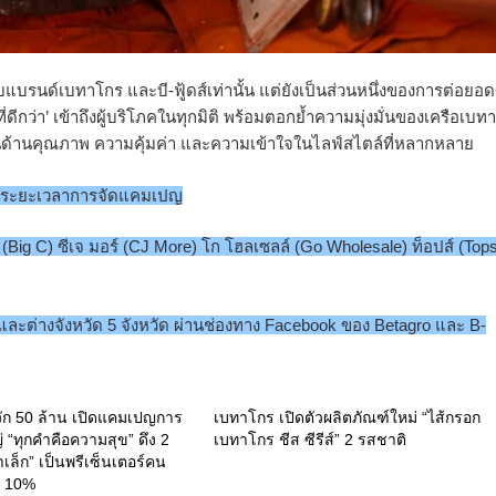
แบรนด์เบทาโกร และบี-ฟู้ดส์เท่านั้น แต่ยังเป็นส่วนหนึ่งของการต่อยอด
า’ เข้าถึงผู้บริโภคในทุกมิติ พร้อมตอกย้ำความมุ่งมั่นของเครือเบท
้งในด้านคุณภาพ ความคุ้มค่า และความเข้าใจในไลฟ์สไตล์ที่หลากหลาย
อดระยะเวลาการจัดแคมเปญ
ซี (Big C) ซีเจ มอร์ (CJ More) โก โฮลเซลล์ (Go Wholesale) ท็อปส์ (Top
ต่างจังหวัด 5 จังหวัด ผ่านช่องทาง Facebook ของ Betagro และ B-
ัก 50 ล้าน เปิดแคมเปญการ
เบทาโกร เปิดตัวผลิตภัณฑ์ใหม่ “ไส้กรอก
 “ทุกคำคือความสุข” ดึง 2
เบทาโกร ชีส ซีรีส์” 2 รสชาติ
เล็ก” เป็นพรีเซ็นเตอร์คน
โต 10%