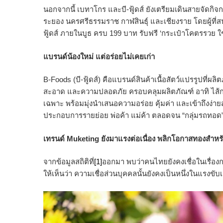
นอกจากนี้ เบทาโกร และบี-ฟู้ดส์ ยังเตรียมเดินสายจัดกิ
ระยอง นครศรีธรรมราช กาฬสินธุ์ และเชียงราย โดยผู้ที่สนใ
ฟู้ดส์ ภายในบูธ ครบ 199 บาท รับฟรี ‘กระเป๋าโคตรรวย ใช
แบรนด์น้องใหม่ แต่อร่อยไม่เคยเก่า
B-Foods (บี-ฟู้ดส์) คือแบรนด์สินค้าเนื้อสัตว์แปรรูป
สะอาด และความปลอดภัย ครอบคลุมผลิตภัณฑ์ อาทิ ไส้กรอ
เฉพาะ พร้อมมุ่งนำเสนอความอร่อย คุ้มค่า และเข้าถึงง่ายสำห
ประกอบการรายย่อย พ่อค้า แม่ค้า ตลอดจน “กลุ่มรถทอด” ซ
เทรนด์
Muketing ยังมาแรงต่อเนื่อง พลิกโอกาสทองสำหร
จากข้อมูลสถิติที่
[1]
ออกมา พบว่าคนไทยยังคงเชื่อในเรื่องการ
ให้เห็นว่า ความเชื่อส่วนบุคคลนั้นยังคงเป็นหนึ่งในแรงข