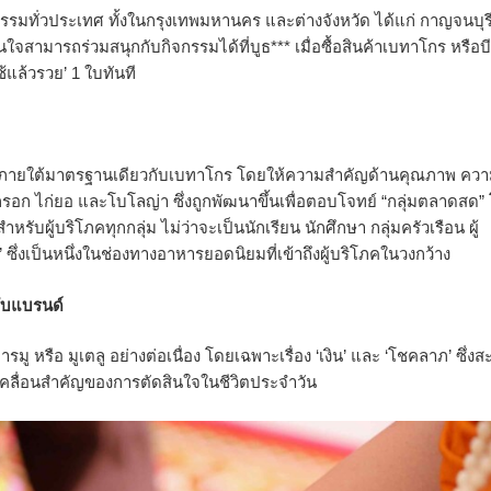
จกรรมทั่วประเทศ ทั้งในกรุงเทพมหานคร และต่างจังหวัด ได้แก่ กาญจนบุร
จสามารถร่วมสนุกกับกิจกรรมได้ที่บูธ*** เมื่อซื้อสินค้าเบทาโกร หรือบี
้แล้วรวย’ 1 ใบทันที
ที่ผลิตภายใต้มาตรฐานเดียวกับเบทาโกร โดยให้ความสำคัญด้านคุณภาพ คว
ก ไก่ยอ และโบโลญ่า ซึ่งถูกพัฒนาขึ้นเพื่อตอบโจทย์ “กลุ่มตลาดสด”
รับผู้บริโภคทุกกลุ่ม ไม่ว่าจะเป็นนักเรียน นักศึกษา กลุ่มครัวเรือน ผู้
ึ่งเป็นหนึ่งในช่องทางอาหารยอดนิยมที่เข้าถึงผู้บริโภคในวงกว้าง
ับแบรนด์
มู หรือ มูเตลู อย่างต่อเนื่อง โดยเฉพาะเรื่อง ‘เงิน’ และ ‘โชคลาภ’ ซึ่งส
ับเคลื่อนสำคัญของการตัดสินใจในชีวิตประจำวัน