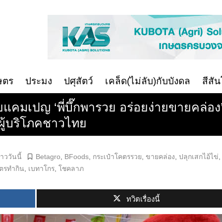
ษตร
ประมง
ปศุสัตว์
เคล็ด(ไม่ลับ)กับบังดล
สีสั
แคมเปญ ‘พี่บึ๊กพารวย อร่อยง่ายขายคล่อง
 ผู้บริโภคชาวไทย
าววันนี้
Betagro
,
BFoods
,
กระเป๋าโคตรรวย
,
ขายคล่อง
,
ปลุกเสกไอ้ไข่
,
ตรทำกิน
,
เบทาโกร
,
โชคลาภ
ทวิตเรื่องนี้