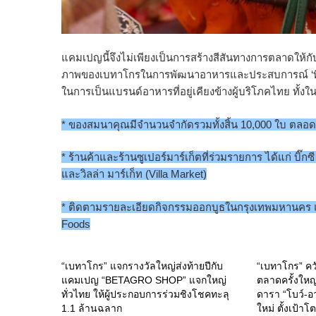
แคมเปญนี้จึงไม่เพียงเป็นการสร้างสีสันทางการตลาดให้กับ
ภาพของเบทาโกรในการพัฒนาอาหารและประสบการณ์ ‘ที่ดีกว่
ในการเป็นแบรนด์อาหารที่อยู่เคียงข้างผู้บริโภคไทย ทั
* ของสมนาคุณมีจำนวนจำกัดรวมทั้งสิ้น 10,000 ใบ ตล
* ร้านค้าและร้านซูเปอร์มาร์เก็ตที่ร่วมรายการ ได้แก่ บิ๊ก
และวิลล่า มาร์เก็ท (Villa Market)
* ติดตามรายละเอียดกิจกรรมออกบูธในกรุงเทพมหานคร และ
Foods
“เบทาโกร” แจกรางวัลใหญ่ส่งท้ายปีกับ
“เบทาโกร” คว
แคมเปญ “BETAGRO SHOP” แจกใหญ่
ตลาดครั้งใหญ่
ทั่วไทย ให้ผู้ประกอบการร่วมชิงโชคทะลุ
ดารา “โบว์-อา
1.1 ล้านฉลาก
ใหม่ ตั้งเป้า