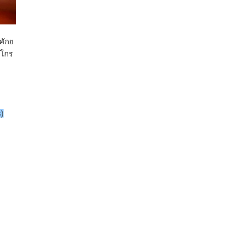
ศักย
าโกร
s)