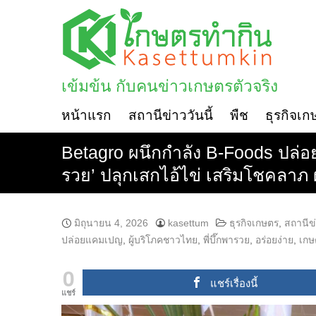
Skip
to
content
เข้มข้น กับคนข่าวเกษตรตัวจริง
หน้าแรก
สถานีข่าววันนี้
พืช
ธุรกิจเก
Betagro ผนึกกำลัง B-Foods ปล่อย
รวย’ ปลุกเสกไอ้ไข่ เสริมโชคลาภ
มิถุนายน 4, 2026
kasettum
ธุรกิจเกษตร
,
สถานีข่
ปล่อยแคมเปญ
,
ผู้บริโภคชาวไทย
,
พี่บึ๊กพารวย
,
อร่อยง่าย
,
เกษ
0
แชร์เรื่องนี้
แชร์