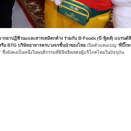
าปฏิชีวนะและสารเคมีตกค้าง ร่วมกับ B-Foods (บี-ฟู้ดส์) แบรนด์สิ
น) หรือ BTG บริษัทอาหารครบวงจรชั้นนำของไทย
เปิดตัวแคมเปญ
‘พี่บึ๊
’ ซึ่งยังคงเป็นหนึ่งในพฤติกรรมที่มีอิทธิพลต่อผู้บริโภคไทยในปัจจุบัน