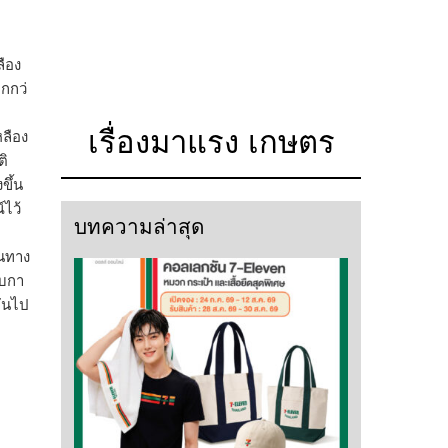
ลือง
กกว่
เรื่องมาแรง เกษตร
หลือง
ติ
ขึ้น
ไว้
บทความล่าสุด
ินทาง
บกา
หันไป