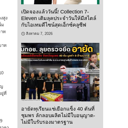
เปิดจองแล้ววันนี้! Collection 7-
งสูง
Eleven เติมลุคประจำวันให้มีสไตล์
กับไอเทมดีไซน์สุดเอ็กซ์คลูซีฟ
ิ่ม
บาท
สิงหาคม 7, 2026
 บาท
10
ยญ
่ที่
อายัดทุเรียนแช่เยือกแข็ง 40 ตันที่
ชุมพร ลักลอบผลิตไม่มีใบอนุญาต-
69
ไม่มีใบรับรองมาตรฐาน
นราคา