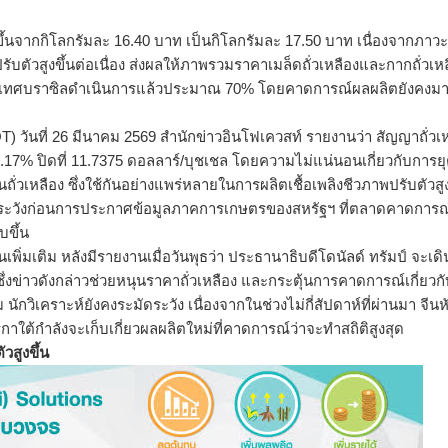
ึ้นจากกิโลกรัมละ 16.40 บาท เป็นกิโลกรัมละ 17.50 บาท เนื่องจากภาวะ
รับตัวสูงขึ้นต่อเนื่อง ส่งผลให้ภาพรวมราคาเมล็ดถั่
วเหลืองและกากถั่วเห
เทศบราซิลดำเนินการแล้
วประมาณ 70% โดยคาดการณ์ผลผลิตยังคงมา
 วันที่ 26 มีนาคม 2569 สำนักข่าวอินโฟเควสท์ รายงานว่า สัญญาถั่วเ
0.17% ปิดที่ 11.7375 ดอลลาร์/บุชเชล โดยความไม่แน่นอนเกี่ยวกับการยุ
่วเหลือง ซึ่งใช้กันอย่างแพร่
หลายในการผลิตเชื้อเพลิงชี
วภาพปรับตัวสูง
ะวังก่
อนการประกาศข้อมู
ลภาคการเกษตรของสหรัฐฯ ที่ตลาดคาดการณ์
บขึ้น
ิ่มเติม หลังมีรายงานเมื่อวันพุธว่า ประธานาธิบดีโดนัลด์ ทรัมป์ จะเด
่งข่าวดังกล่าวช่วยหนุนราคาถั่
วเหลือง และกระตุ้นการคาดการณ์เกี่ยวกั
วิเคราะห์ยังคงระมัดระวัง เนื่องจากในช่วงไม่กี่สัปดาห์ที่
ผ่านมา จีน
กาใต้กำลั
งจะเก็บเกี่ยวผลผลิตใหม่ที่
คาดการณ์ว่าจะทำสถิติสูงสุด
วสูงขึ้น