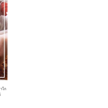
คาโก
์