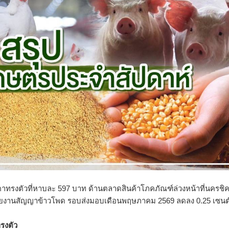
รงตัวที่หาบละ 597 บาท ด้านตลาดสินค้าโภคภัณฑ์ล่วงหน้
าที่นครชิ
 รายงานสัญญาข้าวโพด รอบส่งมอบเดือนพฤษภาคม 2569 ลดลง 0.25 เซนต
รงตัว