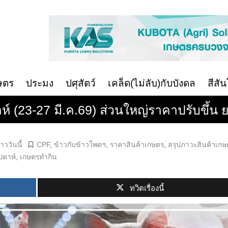
ษตร
ประมง
ปศุสัตว์
เคล็ด(ไม่ลับ)กับบังดล
สีสั
 (23-27 มี.ค.69) ส่วนใหญ่ราคาปรับขึ้น 
าววันนี้
CPF
,
ข้าวกับข้าวโพดฯ
,
ราคาสินค้าเกษตร
,
สรุปภาวะสินค้าเกษ
ปดาห์
,
เกษตรทำกิน
ทวิตเรื่องนี้