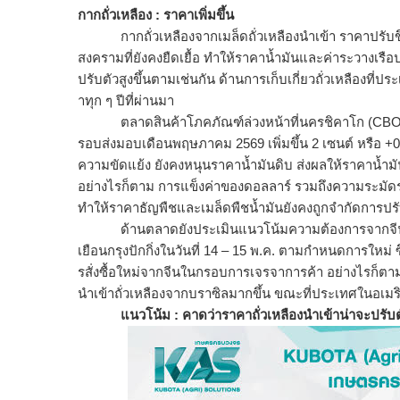
กากถั่วเหลือง : ราคาเพิ่มขึ้น
กากถั่วเหลืองจากเมล็ดถั่วเหลื
องนำเข้า ราคาปรับข
สงครามที่ยังคงยื
ดเยื้อ ทำให้ราคาน้ำมันและค่าระวางเรื
อป
ปรับตั
วสูงขึ้นตามเช่นกัน ด้านการเก็บเกี่ยวถั่วเหลืองที่
ประ
าทุก ๆ ปีที่ผ่านมา
ตลาดสินค้าโภคภัณฑ์ล่วงหน้าที่
นครชิคาโก (CBOT)
รอบส่งมอบเดื
อนพฤษภาคม 2569 เพิ่มขึ้น 2 เซนต์ หรือ +
ความขัดแย้ง ยังคงหนุนราคาน้ำมันดิบ ส่งผลให้ราคาน้ำมันถั
อย่างไรก็ตาม การแข็งค่าของดอลลาร์ รวมถึงความระมัดร
ทำให้ราคาธัญพืชและเมล็ดพืชน้ำ
มันยังคงถูกจำกัดการปรั
ด้านตลาดยังประเมินแนวโน้
มความต้องการจากจีนเพ
เยือนกรุงปักกิ่งในวั
นที่ 14 – 15 พ.ค. ตามกำหนดการใหม่ ซึ
รสั่งซื้อใหม่จากจี
นในกรอบการเจรจาการค้า อย่างไรก็ตาม นัก
นำเข้าถั่วเหลื
องจากบราซิลมากขึ้น ขณะที่ประเทศในอเมริ
แนวโน้ม : คาดว่าราคาถั่วเหลืองนำเข้าน่
าจะปรับตั