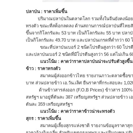
ปลาป่น : ราคาเพิ่มขึ้น
ปริมาณปลาป่นในตลาดโลก รวมทั้งในจีนยังคงน้อย ทำให
ทรงตัว ขณะที่สต็อกลดลง ด้านสถานการณ์ปลาป่นที่ไทยสั
ขึ้นจากกิโลกรัมละ 53 บาท เป็นกิโลกรัมละ 55 บาท ปลาป่น
เป็นกิโลกรัมละ 49.70 บาท และปลาป่นเกรดที่ต่ำกว่า 60 
ขณะที่ปลาป่นเบอร์ 2 ชนิดโปรตีนสูงกว่า 60 โปรตีนขึ
และปลาป่นเบอร์ 2 ชนิดที่มีโปรตีนสูงกว่า 56 แต่ไม่เกิน
แนวโน้ม : คาดว่าราคาปลาป่นน่าจะปรับตัวสู
งขึ้น
ข้าว : ราคาทรงตัว
สมาคมผู้ส่งออกข้าวไทย รายงานภาวะตลาดซื้อขา
บาท ส่วนปลายข้าว เอ.วัน.เลิศ ยืนราคาที่กระสอบละ 1,0
ด้านข้าวสารส่งออก (F.O.B Prices) ข้าวสาร 100% ชั้
สหรัฐฯ มาอยู่ที่ตันละ 387 เหรียญสหรัฐฯ ส่วนปลายข้าว เอ
ตันละ 359 เหรียญสหรัฐฯ
แนวโน้ม : คาดว่าราคาข้าวน่าจะทรงตัว
สุกร : ราคาเพิ่มขึ้น
สมาคมผู้เลี้ยงสุกรแห่งชาติ รายงานข้อมูลราคาสุกรม
ราคาอ้างอิงเฉลี่ย สำหรับเขตกรุงเทพฯ และปริมณฑล ปรับร