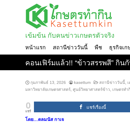
Skip
to
content
เข้มข้น กับคนข่าวเกษตรตัวจริง
หน้าแรก
สถานีข่าววันนี้
พืช
ธุรกิจเก
คอนเฟิร์มแล้ว!! “ข้าวสรรพสี” กินก
กุมภาพันธ์ 13, 2026
kasettum
สถานีข่าววันนี้
,
เ
มหาวิทยาลัยเกษตรศาสตร์
,
ศูนย์วิทยาศาสตร์ข้าว
,
เกษตรทำก
0
แชร์เรื่องนี้
แชร์
โดย…ดลมนัส กาเจ