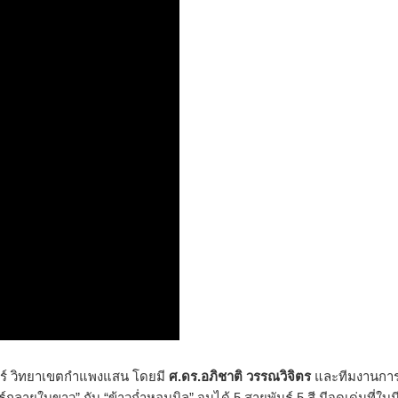
สตร์ วิทยาเขตกำแพงแสน โดยมี
ศ.ดร.อภิชาติ วรรณวิจิตร
และทีมงานกา
ุ์กลายใบขาว” กับ “ข้าวก่ำหอมนิล” จนได้ 5 สายพันธุ์ 5 สี มีจุดเด่นที่ใบม