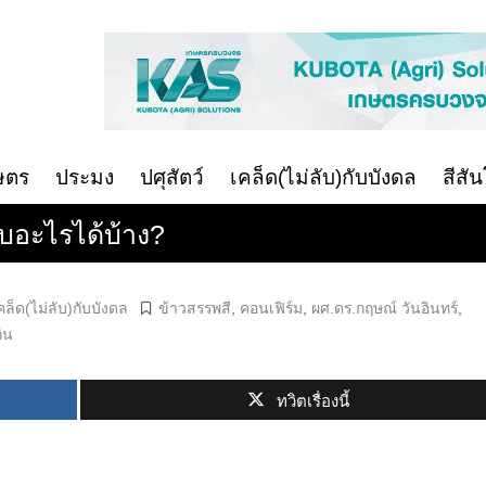
ษตร
ประมง
ปศุสัตว์
เคล็ด(ไม่ลับ)กับบังดล
สีสั
ับอะไรได้บ้าง?
คล็ด(ไม่ลับ)กับบังดล
ข้าวสรรพสี
,
คอนเฟิร์ม
,
ผศ.ดร.กฤษณ์ วันอินทร์
,
ิน
ทวิตเรื่องนี้