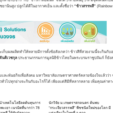
ยานินสูง ปลูกได้ดีในอากาศเย็น และตั้งชื่อว่า
“ข้าวสรรพสี”
(Rainbow
และเก็บผลผลิตทำให้หลายมีการตั้งข้อสังเกคว่า ข้าวสีที่สวยงามนี้จะกินกับ
ตันติเวชกุล
ประธานกรรมการมูลนิธิข้าวไทยในพระบรมราชูปถัมภ์ ก็ยังส
และพันธกิจเพื่อสังคม มหาวิทยาลัยเกษตราศาสตร์คลายข้องใจแล้วว่า 
ทั่วไปทุกย่างจะกินกับอะไรก็ได้ เพียงแต่สีมีที่หลากหลาย เพิ่มคุณค่าทา
มนำเทคโนโลยีลดต้นทุนการ
นักวิจัย ม.เกษตรฯสกลนคร ค้นพบ
วพะเยา เนรมิตที่นากว่า 78
“กระเจียวสรรพสี” พืชชนิดใหม่ของโลก มี
รรพสี ให้สัมผัสความ
แห่งเดียวในไทยที่ จ.ตาก