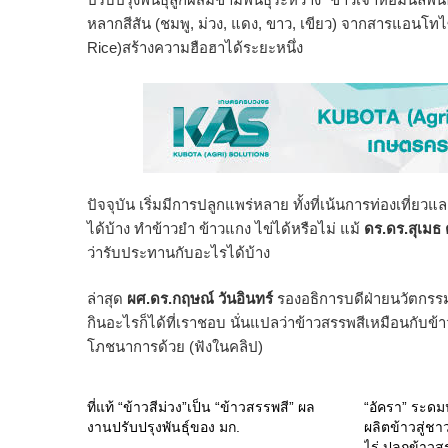
หลากสีสัน (ชมพู, ม่วง, แดง, ขาว, เขียว) จากสารแอนโทไซ
Rice)สร้างความฮือฮาได้ระยะหนึ่ง
ปัจจุบัน เริ่มมีการปลูกแพร่หลาย ทั้งที่เน้นการท่องเที่ยว
ได้บ้าง ทำข้าวยำ ข้าวแกง ไข่ได้หรือไม่ แม้
ดร.ดร.สุเมธ 
ว่ารับประทานกับอะไรได้บ้าง
ล่าสุด
ผศ.ดร.กฤษณ์ วันอินทร์
รองอธิการบดีฝ่ายนวัตกรรม
กินอะไรก็ได้ที่เราชอบ นั่นแปลว่าข้าวสรรพสีเหมือนกับข้าว
โภชนาการด้วย (ฟังในคลิป)
ที่แท้ “ข้าวสีม่วง”เป็น “ข้าวสรรพสี” ผล
“อัครา” ระด
งานปรับปรุงพันธุ์ของ มก.
ผลิตข้าวสู่ชา
ไร่ ปลูกข้าวส