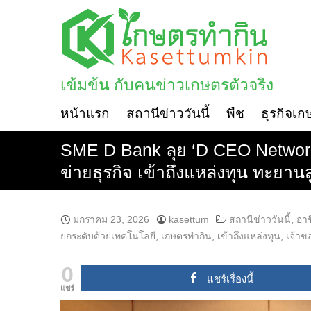
Skip
to
content
เข้มข้น กับคนข่าวเกษตรตัวจริง
หน้าแรก
สถานีข่าววันนี้
พืช
ธุรกิจเก
SME D Bank ลุย ‘D CEO Network’ 
ข่ายธุรกิจ เข้าถึงแหล่งทุน ทะยานส
มกราคม 23, 2026
kasettum
สถานีข่าววันนี้
,
อาช
ยกระดับด้วยเทคโนโลยี
,
เกษตรทำกิน
,
เข้าถึงแหล่งทุน
,
เจ้าข
0
แชร์เรื่องนี้
แชร์