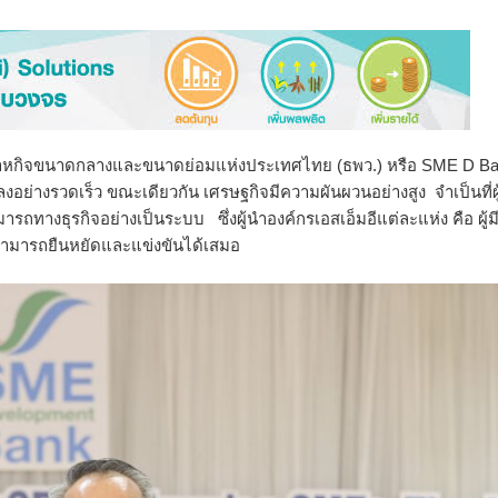
หกิ
จขนาดกลางและขนาดย่อมแห่
งประเทศไทย (ธพว.) หรือ SME D B
ลงอย่างรวดเร็
ว ขณะเดียวกัน เศรษฐกิจมีความผันผวนอย่างสูง จำเป็นที่ผู
รถทางธุรกิจอย่างเป็
นระบบ ซึ่งผู้นำองค์กรเอสเอ็มอีแต่
ละแห่ง คือ ผู้ม
ามารถยืนหยัดและแข่งขันได้เสมอ