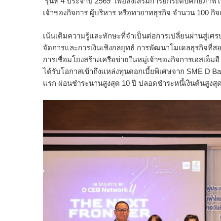
รุ่นที่ 4 ประจำปี 2569 เพื่อส่งเสริมการยกระดับศั
กยภาพให้
เจ้าของกิจการ ผู้บริหาร หรือทายาทธุรกิจ จำนวน 100 กิ
เน้นเติมความรู้และทักษะที่
จำเป็นต่อการเปลี่ยนผ่านสู่
เศรษ
จัดการและการเงินเชิ
งกลยุทธ์ การพัฒนาโมเดลธุรกิจที่ส
การเชื่อมโยงสร้างเครื
อข่ายในหมู่เจ้าของกิจการเอสเอ็
มอี
ได้รับโอกาสเข้
าถึงแหล่งทุนดอกเบี้ยพิเศษจาก SME D Bank
แรก ผ่อนชำระนานสูงสุด 10 ปี ปลอดชำระหนี้เงินต้นสูงสุด 1