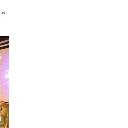
์กร
-