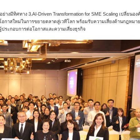
อย่
างมีทิศทาง 3.AI-Driven Transformation for SME Scaling เปลี่ยนองค
n โอกาสใหม่ในการขยายตลาดสู่เวที
โลก พร้อมรับความเสี่ยงด้านกฎหมาย
ผู้ประกอบการต่
อโอกาสและความเสี่ยงธุรกิจ