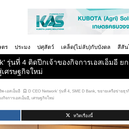
ษตร
ประมง
ปศุสัตว์
เคล็ด(ไม่ลับ)กับบังดล
สีสั
รุ่นที่ 4 ติดปีกเจ้าของกิจการเอสเอ็มอี 
ู่เศรษฐกิจใหม่
ีพ-เอสเอ็มอี
D CEO Network’ รุ่นที่ 4
,
SME D Bank
,
ขยายเครือข่ายธุรก
องกิจการเอสเอ็มอี
,
เศรษฐกิจใหม่
ทวิตเรื่องนี้