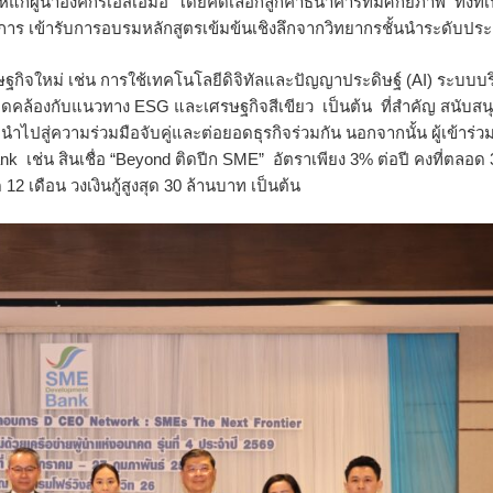
แก่ผู้นำองค์กรเอสเอ็
มอี โดยคัดเลือกลูกค้าธนาคารที่มี
ศักยภาพ ทั้งที่เ
จการ เข้ารับการอบรมหลักสูตรเข้มข้
นเชิงลึกจากวิทยากรชั้นนำระดั
บประ
ฐกิจใหม่ เช่น การใช้เทคโนโลยีดิจิทัลและปั
ญญาประดิษฐ์ (AI) ระบบบร
อดคล้
องกับแนวทาง ESG และเศรษฐกิจสีเขียว เป็นต้น ที่สำคัญ สนับสน
 นำไปสู่ความร่วมมือจับคู่และต่
อยอดธุรกิจร่วมกัน นอกจากนั้น ผู้เข้าร่วม
 เช่น สินเชื่อ “Beyond ติดปีก SME” อัตราเพียง 3% ต่อปี คงที่ตลอด 3
2 เดือน วงเงินกู้สูงสุด 30 ล้านบาท เป็นต้น