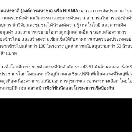
รมแห่งชาติ (องค์การมหาชน) หรือ NIA
NIA
กล่าวว่า การจัดประกวด “รา
ร้างความตระหนักด้านนวัตกรรม และยกระดับความสามารถในการแข่งขันด
ะกอบการ นักวิจัย และชุมชน ได้นำองค์ความรู้ เทคโนโลยี และความคิด
พิ่มมูลค่า และสามารถขยายโอกาสสู่กลุ่มตลาดอื่น ๆ นอกเหนือจากการ
ันของข้าวไทย และสร้างความเข้มแข็งให้กับภาคการเกษตรของประเทศอย่
รรมจากข้าวไปแล้วกว่า 100 โครงการ มูลค่าการสนับสนุนรวมกว่า 50 ล้า
 ล้านบาท
าวทั่วโลกมีการขยายตัวอย่างมีนัยสำคัญราว 43.51 พันล้านดอลลาร์สหรัฐ
ประชากรโลก โดยเฉพาะในภูมิภาคเอเชียแปซิฟิกที่เป็นตลาดที่ใหญ่ที่ส
ติบโตสูงที่สุดเนื่องจากกระแสนิยมอาหารสุขภาพและอาหารทางเลือก โดยโ
หลายมิติ เช่น
ตลาดข้าวฟังก์ชันนัลและโภชนาการเชิงป้องกัน