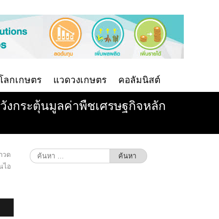
นโลกเกษตร
แวดวงเกษตร
คอลัมนิสต์
วังกระตุ้นมูลค่าพืชเศรษฐกิจหลัก
ค้นหา
กวด
สำหรับ:
็นไอ