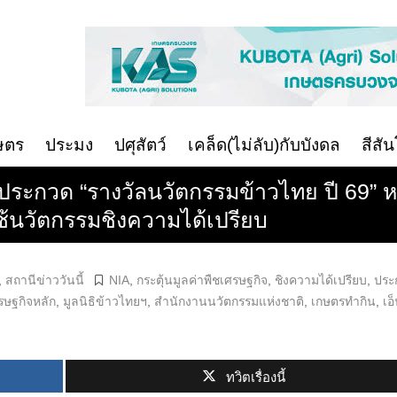
ษตร
ประมง
ปศุสัตว์
เคล็ด(ไม่ลับ)กับบังดล
สีสั
ดประกวด “รางวัลนวัตกรรมข้าวไทย ปี 69” ห
ช้นวัตกรรมชิงความได้เปรียบ
,
สถานีข่าววันนี้
NIA
,
กระตุ้นมูลค่าพืชเศรษฐกิจ
,
ชิงความได้เปรียบ
,
ประ
รษฐกิจหลัก
,
มูลนิธิข้าวไทยฯ
,
สำนักงานนวัตกรรมแห่งชาติ
,
เกษตรทำกิน
,
เอ
ทวิตเรื่องนี้