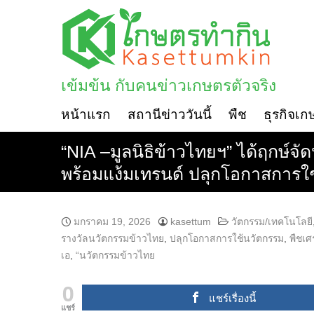
Skip
to
content
เข้มข้น กับคนข่าวเกษตรตัวจริง
หน้าแรก
สถานีข่าววันนี้
พืช
ธุรกิจเก
“NIA –มูลนิธิข้าวไทยฯ” ได้ฤกษ์จั
พร้อมแง้มเทรนด์ ปลุกโอกาสการใ
มกราคม 19, 2026
kasettum
วัตกรรม/เทคโนโลยี
รางวัลนวัตกรรมข้าวไทย
,
ปลุกโอกาสการใช้นวัตกรรม
,
พืชเศ
เอ
,
“นวัตกรรมข้าวไทย
0
แชร์เรื่องนี้
แชร์