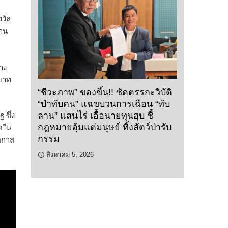
งวัล
้าน
าง
นบาท
“ชีวะภาพ” ของขึ้น!! ซัดตรรกะวิบัติ
“ป่าทับคน” แฉขบวนการเฉือน “ทับ
ลาน” แสนไร่ เอื้อนายทุนฮุบ ชี้
 ซึ่ง
กฎหมายอุ้มแต่มนุษย์ ทิ้งสัตว์ป่ารับ
ุดใน
กรรม
อกาส
สิงหาคม 5, 2026