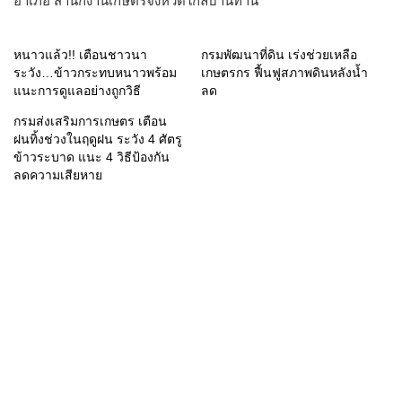
อำเภอ สำนักงานเกษตรจังหวัดใกล้บ้านท่าน
หนาวแล้ว!! เตือนชาวนา
กรมพัฒนาที่ดิน เร่งช่วยเหลือ
ระวัง…ข้าวกระทบหนาวพร้อม
เกษตรกร ฟื้นฟูสภาพดินหลังน้ำ
แนะการดูแลอย่างถูกวิธี
ลด
กรมส่งเสริมการเกษตร เตือน
ฝนทิ้งช่วงในฤดูฝน ระวัง 4 ศัตรู
ข้าวระบาด แนะ 4 วิธีป้องกัน
ลดความเสียหาย