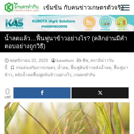
Skip
เข้มข้น กับคนข่าวเกษตรตัวจริง
to
content
พืช
หน้าแรก
น้ำลดแล้ว…ฟื้นฟูนาข้าวอย่างไร? (คลิกอ่านมีคำ
ตอบอย่างถูกวิธี)
แวดวงเกษตร
พฤศจิกายน 22, 2025
kasettum
พืช
,
สถานีข่าววัน
ใคร ทำอะไร ที่ไหน
นี้
กรมส่งเสริมการเกษตร
,
น้ำลด
,
ฟื้นฟูต้นข้าวหลังน้ำลด
,
ฟื้นฟูนา
ข้าว
,
หลังน้ำลดฟื้นฟูตจ้นข้าวอย่างไร
,
เกษตรทำกิน
สถานีข่าววันนี้
0
แชร์