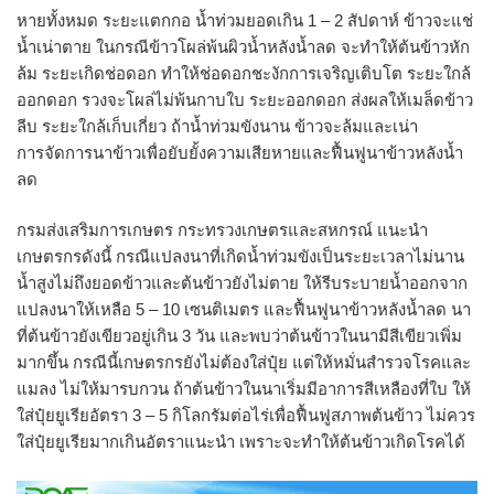
หายทั้งหมด ระยะแตกกอ น้ำท่วมยอดเกิน 1 – 2 สัปดาห์ ข้าวจะแช่
น้ำเน่าตาย ในกรณีข้าวโผล่พ้นผิวน้ำหลังน้ำลด จะทำให้ต้นข้าวหัก
ล้ม ระยะเกิดช่อดอก ทำให้ช่อดอกชะงักการเจริญเติบโต ระยะใกล้
ออกดอก รวงจะโผล่ไม่พ้นกาบใบ ระยะออกดอก ส่งผลให้เมล็ดข้าว
ลีบ ระยะใกล้เก็บเกี่ยว ถ้าน้ำท่วมขังนาน ข้าวจะล้มและเน่า
การจัดการนาข้าวเพื่อยับยั้งความเสียหายและฟื้นฟูนาข้าวหลังน้ำ
ลด
กรมส่งเสริมการเกษตร กระทรวงเกษตรและสหกรณ์ แนะนำ
เกษตรกรดังนี้ กรณีแปลงนาที่เกิดน้ำท่วมขังเป็นระยะเวลาไม่นาน
น้ำสูงไม่ถึงยอดข้าวและต้นข้าวยังไม่ตาย ให้รีบระบายน้ำออกจาก
แปลงนาให้เหลือ 5 – 10 เซนติเมตร และฟื้นฟูนาข้าวหลังน้ำลด นา
ที่ต้นข้าวยังเขียวอยู่เกิน 3 วัน และพบว่าต้นข้าวในนามีสีเขียวเพิ่ม
มากขึ้น กรณีนี้เกษตรกรยังไม่ต้องใส่ปุ๋ย แต่ให้หมั่นสำรวจโรคและ
แมลง ไม่ให้มารบกวน ถ้าต้นข้าวในนาเริ่มมีอาการสีเหลืองที่ใบ ให้
ใส่ปุ๋ยยูเรียอัตรา 3 – 5 กิโลกรัมต่อไร่เพื่อฟื้นฟูสภาพต้นข้าว ไม่ควร
ใส่ปุ๋ยยูเรียมากเกินอัตราแนะนำ เพราะจะทำให้ต้นข้าวเกิดโรคได้