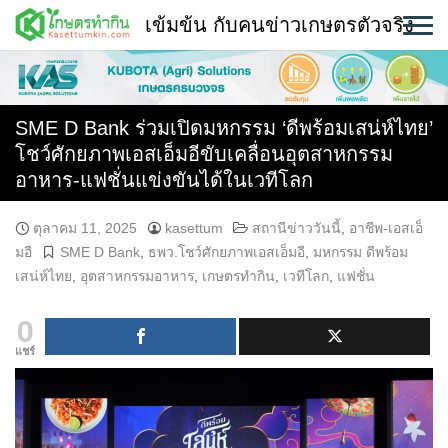
Skip
เข้มข้น กับคนข่าวเกษตรตัวจริง
to
content
พืช
หน้าแรก
SME D Bank ร่วมเปิดมหกรรม ‘ดีพร้อมเสน่ห์ไทย’
โชว์ศักยภาพเอสเอ็มอีขับเคลื่อนอุตสาหกรรม
แวดวงเกษตร
อาหาร-แฟชั่นแข่งขันได้ในเวทีโลก
ใคร ทำอะไร ที่ไหน
ตุลาคม 11, 2025
kasettum
สถานีข่าววันนี้
,
อาชีพ-เอสเอ็
มอี
SME D Bank
,
ธพว.โชว์ศักยภาพเอสเอ็มอี
,
มหกรรม ดีพร้อม
สถานีข่าววันนี้
เสน่ห์ไทย
,
อุตสาหกรรมอาหาร
,
เกษตรทำกิน
,
เวทีโลก
,
แฟชั่น
0
แชร์