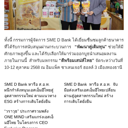
ทั้งนี้ กรรมการผู้จัดการ SME D Bank ได้เยี่ยมชื่นชมลูกค้าธนาคาร
ที่ได้รับการสนับสนุนผ่านกระบวนการ
“พัฒนาคู่เติมทุน”
ช่วยให้มี
ศักยภาพสูงขึ้น และได้รับเลือกให้มาร่วมออกบูธนำเสนอผลงาน
ภายในงานนี้ สำหรับมหกรรม
“
ดีพร้อมเสน่ห์ไทย
”
จัดระหว่างวันที่
10-12 ตุลาคม 2568 ณ อิมแพ็ค ชาเลนเจอร์ ฮอลล์ 3 เมืองทองธานี
SME D Bank หารือ ส.อ.ท.
SME D Bank หารือ ส.อ.ท. จับ
ผนึกกำลังหนุนเอสเอ็มอีไทยสู่
มือส่งเสริมเอสเอ็มอีไทยเปลี่ยน
อุตสาหกรรมใหม่ ตามแนวทาง
ผ่านสู่อุตสาหกรรมใหม่ สร้าง
ESG สร้างการเติบโตยั่งยืน
การเติบโตยั่งยืน
“วราวุธ” ประกาศรวมพลัง
ONE MIND เสริมแกร่งเอสเอ็
มอีไทย ในโครงการ CEO