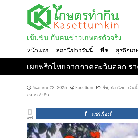
Skip
to
content
เข้มข้น กับคนข่าวเกษตรตัวจริง
หน้าแรก
สถานีข่าววันนี้
พืช
ธุรกิจเก
เผยพริกไทยจากภาคตะวันออก ราคาพ
กันยายน 22, 2025
kasettum
พืช
,
สถานีข่าววันนี้
เกษตรทำกิน
0
แชร์เรื่องนี้
แชร์