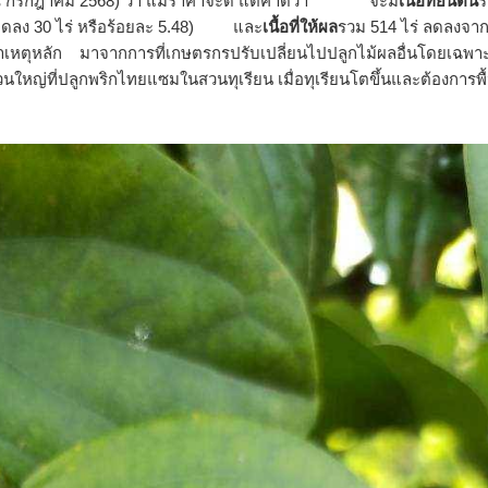
ล ณ กรกฎาคม 2568) ว่า แม้ราคาจะดี แต่คาดว่า จะมี
เนื้อที่ยืนต้น
ร
่ (ลดลง 30 ไร่ หรือร้อยละ 5.48) และ
เนื้อที่ให้ผล
รวม 514 ไร่ ลดลงจาก
) สาเหตุหลัก มาจากการที่เกษตรกรปรับเปลี่ยนไปปลูกไม้ผลอื่นโดยเฉพา
นใหญ่ที่ปลูกพริกไทยแซมในสวนทุเรียน เมื่อทุเรียนโตขึ้นและต้องการพื้น