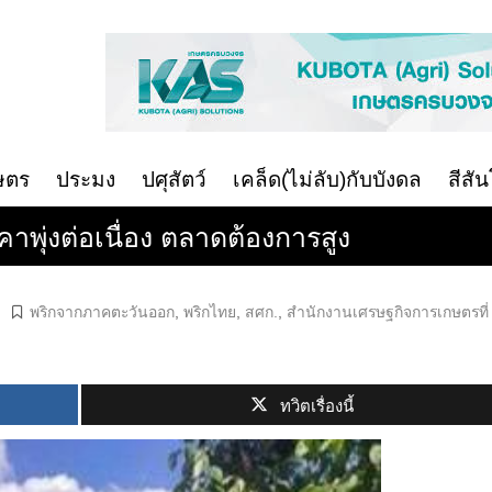
ษตร
ประมง
ปศุสัตว์
เคล็ด(ไม่ลับ)กับบังดล
สีสั
ุ่งต่อเนื่อง ตลาดต้องการสูง
พริกจากภาคตะวันออก
,
พริกไทย
,
สศก.
,
สำนักงานเศรษฐกิจการเกษตรที่
ทวิตเรื่องนี้