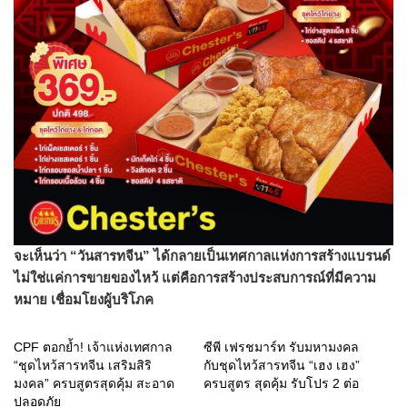
จะเห็นว่า “วันสารทจีน” ได้กลายเป็นเทศกาลแห่งการสร้
างแบรนด์
ไม่ใช่แค่การขายของไหว้ แต่คือการสร้างประสบการณ์ที่มี
ความ
หมาย เชื่อมโยงผู้บริโภค
CPF ตอกย้ำ! เจ้าแห่งเทศกาล
ซีพี เฟรชมาร์ท รับมหามงคล
“ชุดไหว้สารทจีน เสริมสิริ
กับชุดไหว้สารทจีน “เฮง เฮง”
มงคล” ครบสูตรสุดคุ้ม สะอาด
ครบสูตร สุดคุ้ม รับโปร 2 ต่อ
ปลอดภัย