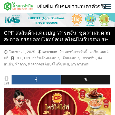
Skip
เข้มข้น กับคนข่าวเกษตรตัวจริง
to
content
พืช
หน้าแรก
CPF ส่งสินค้า-แคมเปญ ‘สารทจีน’ ชูความสะดวก
สะอาด อร่อยตอบโจทย์คนยุคใหม่ไหว้บรรพบุรุษ
แวดวงเกษตร
กันยายน 1, 2025
kasettum
สถานีข่าววันนี้
,
อาชีพ-เอสเอ็
ใคร ทำอะไร ที่ไหน
มอี
CPF
,
CPF ส่งสินค้า-แคมเปญ
,
จัดแคมเปญ
,
สารทจีน
,
ส่ง
สินค้า
,
ห้าดาว
,
ห้าดาวจัดเต็มชุดไหว้ซาแซ
,
เกษตรทำกิน
สถานีข่าววันนี้
0
แชร์