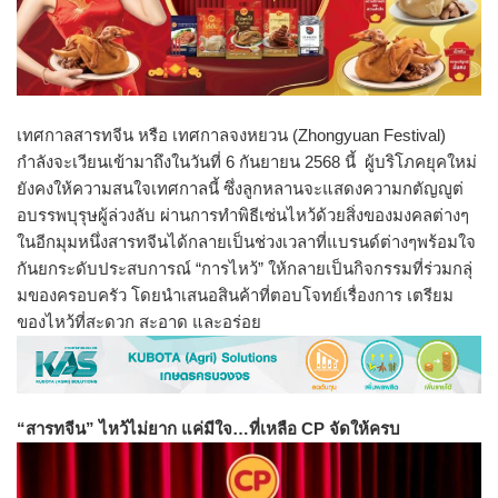
เทศกาลสารทจีน หรือ เทศกาลจงหยวน (Zhongyuan Festival)
กำลังจะเวียนเข้ามาถึงในวันที่ 6 กันยายน 2568 นี้ ผู้บริโภคยุคใหม่
ยังคงให้
ความสนใจเทศกาลนี้ ซึ่งลูกหลานจะแสดงความกตัญญูต่
อบรรพบุรุษผู้ล่วงลับ ผ่านการทำพิธีเซ่นไหว้ด้วยสิ่
งของมงคลต่างๆ
ในอีกมุมหนึ่งสารทจีนได้กลายเป็
นช่วงเวลาที่แบรนด์ต่างๆพร้
อมใจ
กันยกระดับประสบการณ์ “การไหว้” ให้กลายเป็นกิจกรรมที่ร่วมกลุ่
มของครอบครัว โดยนำเสนอสินค้าที่ตอบโจทย์เรื่
องการ เตรียม
ของไหว้ที่สะดวก สะอาด และอร่อย
“สารทจีน” ไหว้ไม่ยาก แค่มีใจ…ที่เหลือ CP จัดให้ครบ