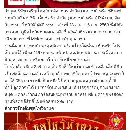
ล่าสุดบริษัท เจริญโภคภัณฑ์อาหาร จำกัด (มหาชน) หรือ ซีพีเอฟ
ร่วมกับบริษัท ซีพี แอ็กซ์ตร้า จำกัด (มหาชน) หรือ CP Axtra จัด
กิจกรรม “ไหว้ให้ได้ดี” ระหว่างวันที่ 28 ส.ค. – 6 ก.ย. 2568 ซึ่งมีทั้ง
การแจก คู่มือไหว้มหามงคล เมื่อซื้อสินค้าที่ร่
วมรายการมากกว่า
40 รายการ ที่ Makro และ Lotus’s ทุกสาขา
งานนี้นอกจากพบกับพรสุดพิเศษ พร้อมโปรโมชั่นสะท้านฟ้า โปร
เป็ดพะโล้ เพียง 419 บาท รอดพ้นปลอดภัยทุกสถานการณ์ไม่ว่
าจะ
บินกลางอากาศหรือลอยในน้ำ ก็เหนือทุกดราม่า
โปรไก่ต้ม เพียง 359 บาท เปิดรับสิ่งใหม่ในยามเช้าเหมื
อนไก่ที่ตื่น
เช้า สะท้อนความก้าวหน้าทุกด้านของชี
วิต และโปรขาหมูและคากิ
พะโล้ 355 บาท เหลือกินเหลือใช้ ความอุดมสมบูรณ์ตลอดทั้งปี
ทั้งนี้ ลูกค้าจะได้รับ “การ์ดแดงเฮงปัง” ที่บรรจุการ์ดมูดวงเฮง ปัก
หมุด 5 ศาลเจ้าดัง การ์ดส่งพรมหารวย สำหรับเขียนคำขอพรส่งต่อ
ผ่านพิ
ธีศักดิ์สิทธิ์ เมื่อซื้อครบ 899 บาท
ห้าดาวจัดเต็มชุดไหว้ซาแซ