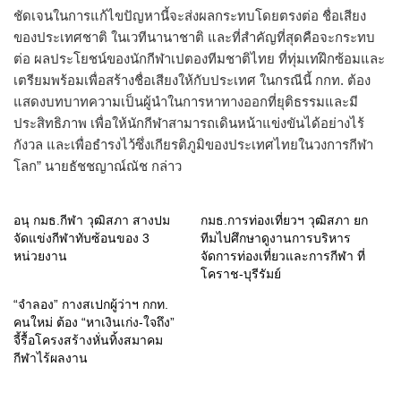
ชัดเจนในการแก้ไขปัญหานี้จะส่งผลกระทบโดยตรงต่อ ชื่อเสียง
ของประเทศชาติ ในเวทีนานาชาติ และที่สำคัญที่สุดคือจะกระทบ
ต่อ ผลประโยชน์ของนักกีฬาเปตองทีมชาติไทย ที่ทุ่มเทฝึกซ้อมและ
เตรียมพร้อมเพื่อสร้างชื่อเสียงให้กับประเทศ ในกรณีนี้ กกท. ต้อง
แสดงบทบาทความเป็นผู้นำในการหาทางออกที่ยุติธรรมและมี
ประสิทธิภาพ เพื่อให้นักกีฬาสามารถเดินหน้าแข่งขันได้อย่างไร้
กังวล และเพื่อธำรงไว้ซึ่งเกียรติภูมิของประเทศไทยในวงการกีฬา
โลก” นายธัชชญาณ์ณัช กล่าว
อนุ กมธ.กีฬา วุฒิสภา สางปม
กมธ.การท่องเที่ยวฯ วุฒิสภา ยก
จัดแข่งกีฬาทับซ้อนของ 3
ทีมไปศึกษาดูงานการบริหาร
หน่วยงาน
จัดการท่องเที่ยวและการกีฬา ที่
โคราช-บุรีรัมย์
“จำลอง” กางสเปกผู้ว่าฯ กกท.
คนใหม่ ต้อง “หาเงินเก่ง-ใจถึง”
จี้รื้อโครงสร้างหั่นทิ้งสมาคม
กีฬาไร้ผลงาน