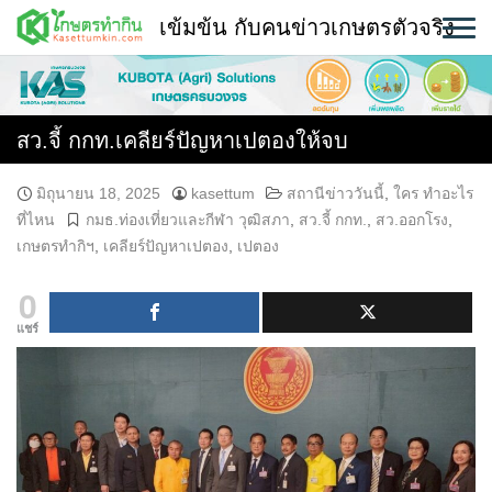
Skip
เข้มข้น กับคนข่าวเกษตรตัวจริง
to
content
พืช
หน้าแรก
สว.จี้ กกท.เคลียร์ปัญหาเปตองให้จบ
แวดวงเกษตร
มิถุนายน 18, 2025
kasettum
สถานีข่าววันนี้
,
ใคร ทำอะไร
ที่ไหน
กมธ.ท่องเที่ยวและกีฬา วุฒิสภา
,
สว.จี้ กกท.
,
สว.ออกโรง
,
ใคร ทำอะไร ที่ไหน
เกษตรทำกิฯ
,
เคลียร์ปัญหาเปตอง
,
เปตอง
สถานีข่าววันนี้
0
แชร์