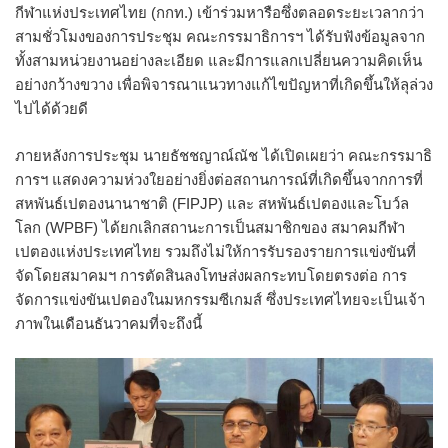
กีฬาแห่งประเทศไทย (กกท.) เข้าร่วมหารือซึ่งตลอดระยะเวลากว่า
สามชั่วโมงของการประชุม คณะกรรมาธิการฯ ได้รับฟังข้อมูลจาก
ทั้งสามหน่วยงานอย่างละเอียด และมีการแลกเปลี่ยนความคิดเห็น
อย่างกว้างขวาง เพื่อพิจารณาแนวทางแก้ไขปัญหาที่เกิดขึ้นให้ลุล่วง
ไปได้ด้วยดี
ภายหลังการประชุม นายธัชชญาณ์ณัช ได้เปิดเผยว่า คณะกรรมาธิ
การฯ แสดงความห่วงใยอย่างยิ่งต่อสถานการณ์ที่เกิดขึ้นจากการที่
สหพันธ์เปตองนานาชาติ (FIPJP) และ สหพันธ์เปตองและโบว์ล
โลก (WPBF) ได้ยกเลิกสถานะการเป็นสมาชิกของ สมาคมกีฬา
เปตองแห่งประเทศไทย รวมถึงไม่ให้การรับรองรายการแข่งขันที่
จัดโดยสมาคมฯ การตัดสินลงโทษส่งผลกระทบโดยตรงต่อ การ
จัดการแข่งขันเปตองในมหกรรมซีเกมส์ ซึ่งประเทศไทยจะเป็นเจ้า
ภาพในเดือนธันวาคมที่จะถึงนี้