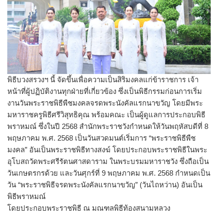
พิธีบวงสรวงฯ นี้ จัดขึ้นเพื่อความเป็นสิริมงคลแก่ข้าราชการ เจ้า
หน้าที่ผู้ปฏิบัติงานทุกฝ่ายที่เกี่ยวข้อง ซึ่งเป็นพิธีกรรมก่อนการเริ่ม
งานวันพระราชพิธีพืชมงคลจรดพระนังคัลแรกนาขวัญ โดยมีพระ
มหาราชครูพิธีศรีวิสุทธิคุณ พร้อมคณะ เป็นผู้ดูแลการประกอบพิธี
พราหมณ์ ซึ่งในปี 2568 สำนักพระราชวังกำหนดให้วันพฤหัสบดีที่ 8
พฤษภาคม พ.ศ. 2568 เป็นวันสวดมนต์เริ่มการ “พระราชพิธีพืช
มงคล” อันเป็นพระราชพิธีทางสงฆ์ โดยประกอบพระราชพิธีในพระ
อุโบสถวัดพระศรีรัตนศาสดาราม ในพระบรมมหาราชวัง ซึ่งถือเป็น
วันเกษตรกรด้วย และวันศุกร์ที่ 9 พฤษภาคม พ.ศ. 2568 กำหนดเป็น
วัน “พระราชพิธีจรดพระนังคัลแรกนาขวัญ” (วันไถหว่าน) อันเป็น
พิธีพราหมณ์
โดยประกอบพระราชพิธี ณ มณฑลพิธีท้องสนามหลวง