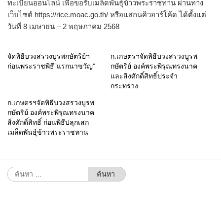
ทะเบียนออนไลน์ เพื่อขอรับเมล็ดพันธุ์ข้าวพระราชทาน ผ่านทาง
เว็บไซต์ https://rice.moac.go.th/ หรือแสกนคิวอาร์โค้ด ได้ตั้งแต่
วันที่ 8 เมษายน – 2 พฤษภาคม 2568
จัดพิธีบวงสรวงบูรพกษัตริย์ฯ
ก.เกษตรฯจัดพิธีบวงสรวงบูรพ
ก่อนพระราชพิธี”แรกนาขวัญ”
กษัตริย์ องค์พระพิรุณทรงนาค
และสิงศักดิ์สิทธิ์ประจำ
กระทรวง
ก.เกษตรฯจัดพิธีบวงสรวงบูรพ
กษัตริย์ องค์พระพิรุณทรงนาค
สิ่งศักดิ์สิทธิ์ ก่อนพิธีปลุกเสก
เมล็ดพันธุ์ข้าวพระราชทาน
ค้นหา
สำหรับ: