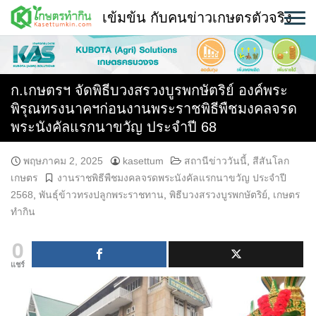
Skip
เข้มข้น กับคนข่าวเกษตรตัวจริง
to
content
พืช
หน้าแรก
ก.เกษตรฯ จัดพิธีบวงสรวงบูรพกษัตริย์ องค์พระ
พิรุณทรงนาคฯก่อนงานพระราชพิธีพืชมงคลจรด
แวดวงเกษตร
พระนังคัลแรกนาขวัญ ประจำปี 68​
ใคร ทำอะไร ที่ไหน
พฤษภาคม 2, 2025
kasettum
สถานีข่าววันนี้
,
สีสันโลก
เกษตร
งานราชพิธีพืชมงคลจรดพระนังคัลแรกนาขวัญ ประจำปี
สถานีข่าววันนี้
2568
,
พันธุ์ข้าวทรงปลูกพระราชทาน
,
พิธีบวงสรวงบูรพกษัตริย์
,
เกษตร
ทำกิน
0
แชร์