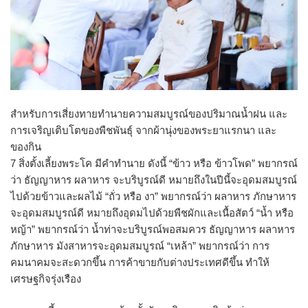
สำหรับการเสี่ยงทายทำนายความสมบูรณ์ของปริมาณน้ำฝน และ
การเจริญเติบโตของพืชพันธุ์ จากผ้านุ่งของพระยาแรกนา และ
ของกิน
7 สิ่งตั้งเลี้ยงพระโค มีคำทำนาย ดังนี้ “ข้าว หรือ ข้าวโพด” พยากรณ์
ว่า ธัญญาหาร ผลาหาร จะบริบูรณ์ดี หมายถึงในปีนี้จะอุดมสมบูรณ์
ไปด้วยข้าวและผลไม้ “ถั่ว หรือ งา” พยากรณ์ว่า ผลาหาร ภักษาหาร
จะอุดมสมบูรณ์ดี หมายถึงอุดมไปด้วยพืชผักและเนื้อสัตว์ “น้ำ หรือ
หญ้า” พยากรณ์ว่า น้ำท่าจะบริบูรณ์พอสมควร ธัญญาหาร ผลาหาร
ภักษาหาร มังสาหารจะอุดมสมบูรณ์ “เหล้า” พยากรณ์ว่า การ
คมนาคมจะสะดวกขึ้น การค้าขายกับต่างประเทศดีขึ้น ทำให้
เศรษฐกิจรุ่งเรือง