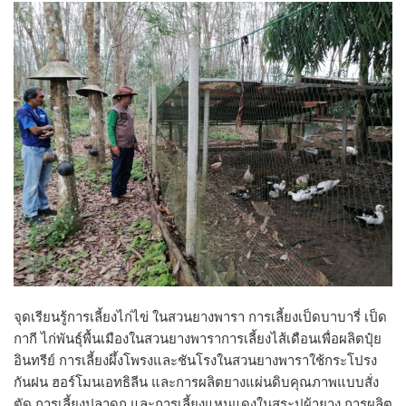
จุดเรียนรู้การเลี้ยงไก่ไข่ ในสวนยางพารา การเลี้ยงเป็ดบาบารี่ เป็ด
กากี ไก่พันธุ์พื้นเมืองในสวนยางพาราการเลี้ยงไส้เดือนเพื่อผลิตปุ๋ย
อินทรีย์ การเลี้ยงผึ้งโพรงและชันโรงในสวนยางพาราใช้กระโปรง
กันฝน ฮอร์โมนเอทธิลีน และการผลิตยางแผ่นดิบคุณภาพแบบสั่ง
ตัด การเลี้ยงปลาดุก และการเลี้ยงแหนแดงในสระปูผ้ายาง การผลิต