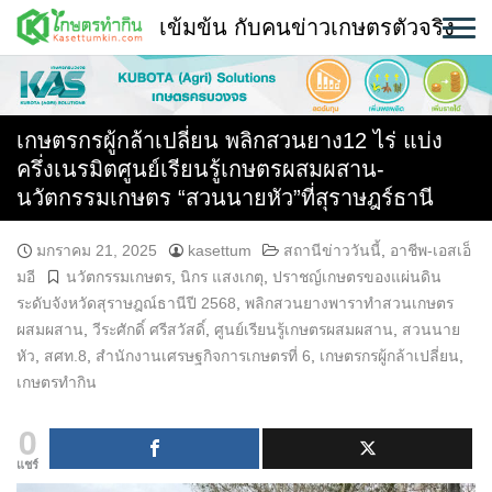
Skip
เข้มข้น กับคนข่าวเกษตรตัวจริง
to
content
พืช
หน้าแรก
เกษตรกรผู้กล้าเปลี่ยน พลิกสวนยาง12 ไร่ แบ่ง
ครึ่งเนรมิตศูนย์เรียนรู้เกษตรผสมผสาน-
แวดวงเกษตร
นวัตกรรมเกษตร “สวนนายหัว”ที่สุราษฎร์ธานี
ใคร ทำอะไร ที่ไหน
มกราคม 21, 2025
kasettum
สถานีข่าววันนี้
,
อาชีพ-เอสเอ็
มอี
นวัตกรรมเกษตร
,
นิกร แสงเกตุ
,
ปราชญ์เกษตรของแผ่นดิน
สถานีข่าววันนี้
ระดับจังหวัดสุราษฎณ์ธานีปี 2568
,
พลิกสวนยางพาราทำสวนเกษตร
ผสมผสาน
,
วีระศักดิ์ ศรีสวัสดิ์
,
ศูนย์เรียนรู้เกษตรผสมผสาน
,
สวนนาย
หัว
,
สศท.8
,
สำนักงานเศรษฐกิจการเกษตรที่ 6
,
เกษตรกรผู้กล้าเปลี่ยน
,
เกษตรทำกิน
0
แชร์