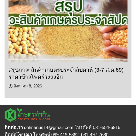
สรุปภาวะสินค้าเกษตรประจำสัปดาห์ (3-7 ส.ค.69)
ราคาข้าวโพดร่วงลงอีก
สิงหาคม 8, 2026
ติดต่อเรา
dolmanus14
@gmail.com โทรศัพท์ 081-554-6816
ติดต่อโฆษณา
โทรศัพท์ 099-419-5862, 081-497-7680