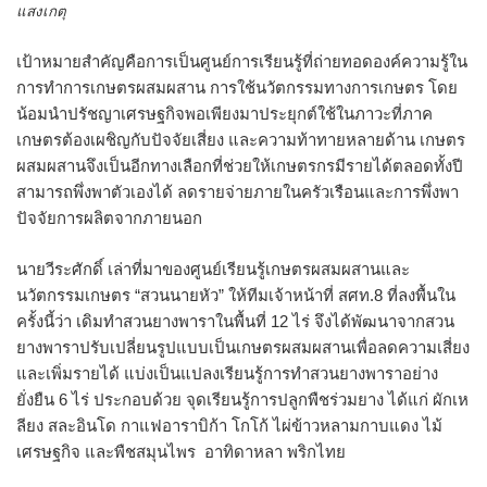
แสงเกตุ
เป้าหมายสำคัญคือการเป็นศูนย์การเรียนรู้ที่ถ่ายทอดองค์ความรู้ใน
การทำการเกษตรผสมผสาน การใช้นวัตกรรมทางการเกษตร โดย
น้อมนำปรัชญาเศรษฐกิจพอเพียงมาประยุกต์ใช้ในภาวะที่ภาค
เกษตรต้องเผชิญกับปัจจัยเสี่ยง และความท้าทายหลายด้าน เกษตร
ผสมผสานจึงเป็นอีกทางเลือกที่ช่วยให้เกษตรกรมีรายได้ตลอดทั้งปี
สามารถพึ่งพาตัวเองได้ ลดรายจ่ายภายในครัวเรือนและการพึ่งพา
ปัจจัยการผลิตจากภายนอก
นายวีระศักดิ์ เล่าที่มาของศูนย์เรียนรู้เกษตรผสมผสานและ
นวัตกรรมเกษตร “สวนนายหัว” ให้ทีมเจ้าหน้าที่ สศท.8 ที่ลงพื้นใน
ครั้งนี้ว่า เดิมทำสวนยางพาราในพื้นที่ 12 ไร่ จึงได้พัฒนาจากสวน
ยางพาราปรับเปลี่ยนรูปแบบเป็นเกษตรผสมผสานเพื่อลดความเสี่ยง
และเพิ่มรายได้ แบ่งเป็นแปลงเรียนรู้การทำสวนยางพาราอย่าง
ยั่งยืน 6 ไร่ ประกอบด้วย จุดเรียนรู้การปลูกพืชร่วมยาง ได้แก่ ผักเห
ลียง สละอินโด กาแฟอาราบิก้า โกโก้ ไผ่ข้าวหลามกาบแดง ไม้
เศรษฐกิจ และพืชสมุนไพร อาทิดาหลา พริกไทย