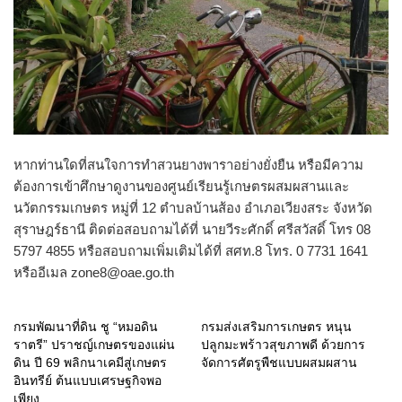
หากท่านใดที่สนใจการทำสวนยางพาราอย่างยั่งยืน หรือมีความ
ต้องการเข้าศึกษาดูงานของศูนย์เรียนรู้เกษตรผสมผสานและ
นวัตกรรมเกษตร หมู่ที่ 12 ตำบลบ้านส้อง อำเภอเวียงสระ จังหวัด
สุราษฎร์ธานี ติดต่อสอบถามได้ที่ นายวีระศักดิ์ ศรีสวัสดิ์ โทร 08
5797 4855 หรือสอบถามเพิ่มเติมได้ที่ สศท.8 โทร. 0 7731 1641
หรืออีเมล zone8@oae.go.th
กรมพัฒนาที่ดิน ชู “หมอดิน
กรมส่งเสริมการเกษตร หนุน
ราตรี” ปราชญ์เกษตรของแผ่น
ปลูกมะพร้าวสุขภาพดี ด้วยการ
ดิน ปี 69 พลิกนาเคมีสู่เกษตร
จัดการศัตรูพืชแบบผสมผสาน
อินทรีย์ ต้นแบบเศรษฐกิจพอ
เพียง