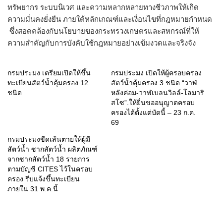
ทรัพยากร ระบบนิเวศ และความหลากหลายทางชีวภาพให้เกิด
ความมั่นคงยั่งยืน ภายใต้หลักเกณฑ์และเงื่อนไขที่กฎหมายกำหนด
ซึ่งสอดคล้องกับนโยบายของกระทรวงเกษตรและสหกรณ์ที่ให้
ความสำคัญกับการบังคับใช้กฎหมายอย่างเข้มงวดและจริงจัง
กรมประมง เตรียมเปิดให้ขึ้น
กรมประมง เปิดให้ผู้ครอบครอง
ทะเบียนสัตว์น้ำคุ้มครอง 12
สัตว์น้ำคุ้มครอง 3 ชนิด “วาฬ
ชนิด
หลังค่อม-วาฬเบลนวิลล์-โลมาริ
สโซ”.ให้ยื่นขออนุญาตครอบ
ครองได้ตั้งแต่บัดนี้ – 23 ก.ค.
69
กรมประมงขีดเส้นตายให้ผู้มี
สัตว์น้ำ ซากสัตว์น้ำ ผลิตภัณฑ์
จากซากสัตว์น้ำ 18 รายการ
ตามบัญชี CITES ไว้ในครอบ
ครอง รีบแจ้งขึ้นทะเบียน
ภายใน 31 พ.ค.นี้