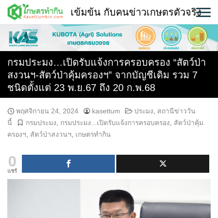
Skip
เข้มข้น กับคนข่าวเกษตรตัวจริง
to
content
พืช
หน้าแรก
กรมประมง…เปิดรับแจ้งการครอบครอง “สัตว์ป่า
สงวนฯ-สัตว์ป่าคุ้มครองฯ” จากบัญชีเดิม รวม 7
แวดวงเกษตร
ชนิดตั้งแต่ 23 พ.ย.67 ถึง 20 ก.พ.68
ใคร ทำอะไร ที่ไหน
พฤศจิกายน 24, 2024
kasettum
ประมง
,
สถานีข่าววัน
นี้
กรมประมง
,
กรมประมง...เปิดรับแจ้งการครอบครอง
,
สัตว์ป่าคุ้ม
สถานีข่าววันนี้
ครองฯ
,
สัตว์ป่าสงวนฯ
,
เกษตรทำกิน
0
แชร์