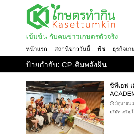
Skip
to
content
เข้มข้น กับคนข่าวเกษตรตัวจริง
หน้าแรก
สถานีข่าววันนี้
พืช
ธุรกิจเก
ป้ายกำกับ:
CPเติมพลังฝัน
ซีพีเอฟ 
ACADEM
มิถุนายน 
บริษัท เจริญ