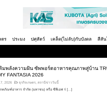
ษตร
ประมง
ปศุสัตว์
เคล็ด(ไม่ลับ)กับบังดล
สีสั
เติมพลังความฝัน ซัพพอร์ตอาหารคุณภาพสู่บ้าน T
Y FANTASIA 2026
17, 2026
ธุรกิจเกษตร
,
สถานีข่าววันนี้
โภคภัณฑ์อาหาร จำกัด (มหาชน) หรือ ซีพีเอฟ ร่ […]