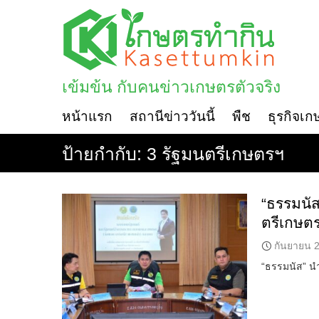
Skip
to
content
เข้มข้น กับคนข่าวเกษตรตัวจริง
หน้าแรก
สถานีข่าววันนี้
พืช
ธุรกิจเก
ป้ายกำกับ:
3 รัฐมนตรีเกษตรฯ
“ธรรมนั
ตรีเกษตร
กันยายน 2
“ธรรมนัส” นำ