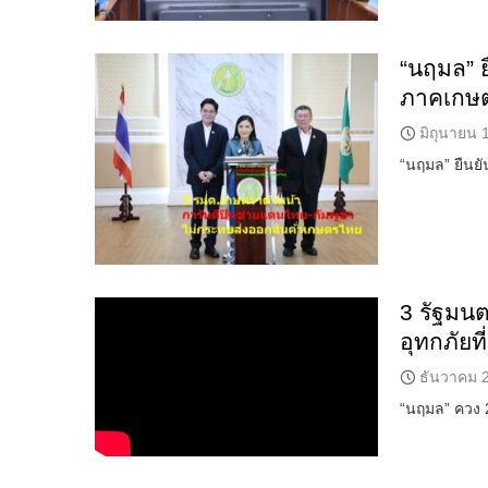
“นฤมล” 
ภาคเกษ
มิถุนายน 
“นฤมล” ยืนยั
3 รัฐมนต
อุทกภัยท
ธันวาคม 2
“นฤมล” ควง 