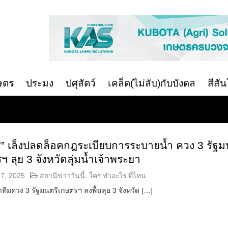
ษตร
ประมง
ปศุสัตว์
เคล็ด(ไม่ลับ)กับบังดล
สีสั
ส” เล็งปลดล็อคกฎระเบียบการระบายน้ำ ควง 3 รัฐม
ฯ ลุย 3 จังหวัดลุ่มน้ำเจ้าพระยา
7, 2025
สถานีข่าววันนี้
,
ใคร ทำอะไร ที่ไหน
ทีมควง 3 รัฐมนตรีเกษตรฯ ลงพื้นลุย 3 จังหวัด […]