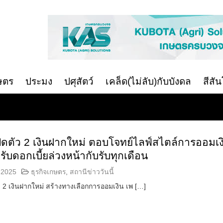
ษตร
ประมง
ปศุสัตว์
เคล็ด(ไม่ลับ)กับบังดล
สีสั
ปิดตัว 2 เงินฝากใหม่ ตอบโจทย์ไลฟ์สไตล์การออมเง
้งรับดอกเบี้ยล่วงหน้ากับรับทุกเดือน
 2025
ธุรกิจเกษตร
,
สถานีข่าววันนี้
ัว 2 เงินฝากใหม่ สร้างทางเลือกการออมเงิน เพ […]