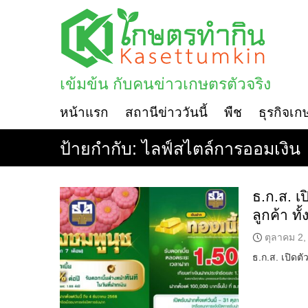
Skip
to
content
เข้มข้น กับคนข่าวเกษตรตัวจริง
หน้าแรก
สถานีข่าววันนี้
พืช
ธุรกิจเก
ป้ายกำกับ:
ไลฟ์สไตล์การออมเงิน
ธ.ก.ส. เ
ลูกค้า ทั
ตุลาคม 2,
ธ.ก.ส. เปิดต