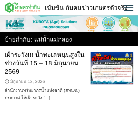
Skip
เข้มข้น กับคนข่าวเกษตรตัวจริง
to
content
พืช
หน้าแรก
ป้ายกำกับ:
แม่น้ำแม่กลอง
แวดวงเกษตร
เฝ้าระวัง!!! น้ำทะเลหนุนสูงใน
ช่วงวันที่ 15 – 18 มิถุนายน
ใคร ทำอะไร ที่ไหน
2569
สถานีข่าววันนี้
มิถุนายน 12, 2026
สำนักงานทรัพยากรน้ำแห่งชาติ (สทนช.)
ประกาศ ให้เฝ้าระวัง […]